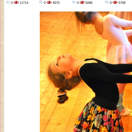
0
11714
0
4970
0
5086
0
5708