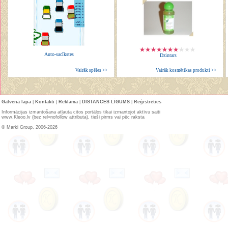
Auto-sacīkstes
Dzintars
Vairāk spēles >>
Vairāk kosmētikas produkti >>
Galvenā lapa
|
Kontakti
|
Reklāma
|
DISTANCES LĪGUMS
|
Reģistrēties
Informācijas izmantošana atļauta citos portālos tikai izmantojot aktīvu saiti
www.Kleoo.lv (bez rel=nofollow attributa), tieši pirms vai pēc raksta
© Marki Group, 2006-2026