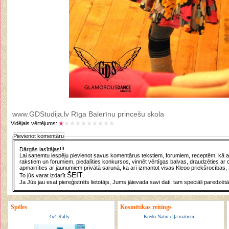
www.GDStudija.lv Rīga Balerīnu princešu skola
Vidējais vērtējums:
Pievienot komentāru
Dārgās lasītājas!!!
Lai saņemtu iespēju pievienot savus komentārus tekstiem, forumiem, receptēm, kā arī
rakstiem un forumiem, piedalīties konkursos, vinnēt vērtīgas balvas, draudzēties ar 
apmainīties ar jaunumiem privātā sarunā, ka arī izmantot visas Kleoo priekšrocības, 
ŠEIT
To jūs varat izdarīt
.
Ja Jūs jau esat piereģistrēts lietotājs, Jums jāievada savi dati, tam speciāli paredzētā
Spēles
Kosmētikas reitings
4x4 Rally
Kredo Natur eļļa matiem