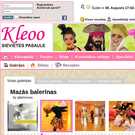
Reģistrēties
Šodien ir
08. Augusts
17:42:
Aizmirsāt paroli?
Atcerēties mani
Kleoo monētas
Apmeklētāji onl
|
|
|
|
|
Kleoopedia
Forums
Blogs
Kosmētikas reitings
Speciālisti
|
|
Galerijas
Diētas
Receptes
Visas galerijas
Draugu galerijas
Manas galerijas
Pievienot galeriju
Mazās balerīnas
by glamorous