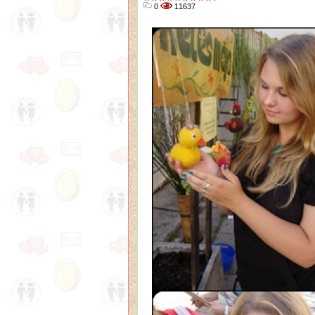
0
11637