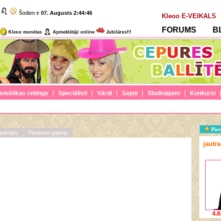
Šodien ir
07. Augusts
2:44:46
Kleoo E-VEIKALS
FORUMS
B
Kleoo monētas
Apmeklētāji online
Jubilāres!!!
|
|
|
|
|
smētikas reitings
Speciālisti
Vārdi
Sapņi
Sludinājumi
Konkursi
Piev
alerijas
Pievienot galeriju
jautr
4.6