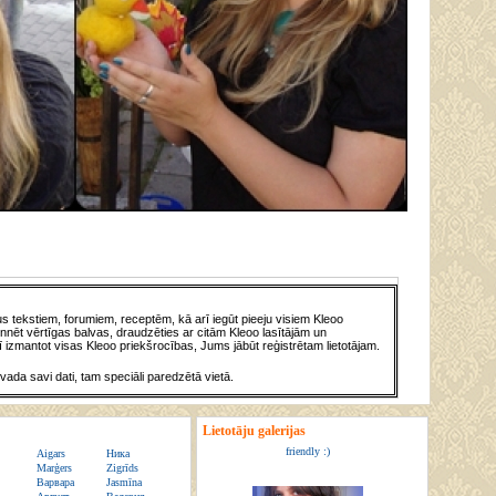
 tekstiem, forumiem, receptēm, kā arī iegūt pieeju visiem Kleoo
nnēt vērtīgas balvas, draudzēties ar citām Kleoo lasītājām un
 izmantot visas Kleoo priekšrocības, Jums jābūt reģistrētam lietotājam.
evada savi dati, tam speciāli paredzētā vietā.
Lietotāju galerijas
friendly :)
Aigars
Ника
Marģers
Zigrīds
Варвара
Jasmīna