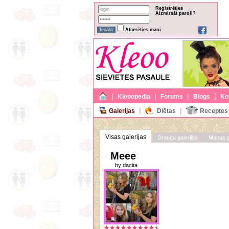
Reģistrēties
Aizmirsāt paroli?
Atcerēties mani
|
|
|
|
Kleoopedia
Forums
Blogs
Ko
|
|
Galerijas
Diētas
Receptes
Visas galerijas
Draugu galerijas
Manas g
Meee
by dacita