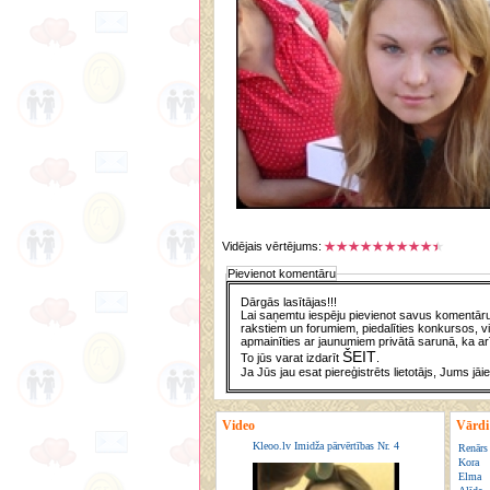
Vidējais vērtējums:
Pievienot komentāru
Dārgās lasītājas!!!
Lai saņemtu iespēju pievienot savus komentārus
rakstiem un forumiem, piedalīties konkursos, vi
apmainīties ar jaunumiem privātā sarunā, ka arī
ŠEIT
To jūs varat izdarīt
.
Ja Jūs jau esat piereģistrēts lietotājs, Jums jāi
Video
Vārdi
Kleoo.lv Imidža pārvērtības Nr. 4
Renārs
Kora
Elma