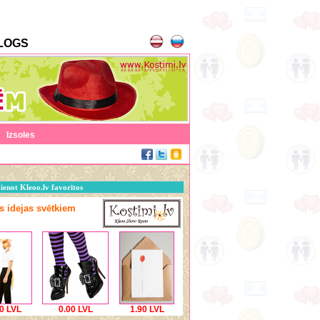
LOGS
|
Izsoles
ienot Kleoo.lv favorītos
as idejas svētkiem
0 LVL
0.00 LVL
1.90 LVL