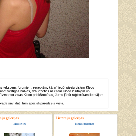
 tekstiem, forumiem, receptēm, kā arī iegūt pieeju visiem Kleoo
nnēt vērtīgas balvas, draudzēties ar citām Kleoo lasītājām un
 izmantot visas Kleoo priekšrocības, Jums jābūt reģistrētam lietotājam.
evada savi dati, tam speciāli paredzētā vietā.
āju galerijas
Lietotāju galerijas
Mazliet es
Mazās balerīnas