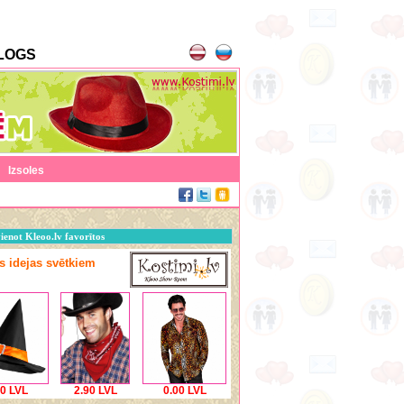
LOGS
|
Izsoles
ienot Kleoo.lv favorītos
as idejas svētkiem
00 LVL
2.90 LVL
0.00 LVL