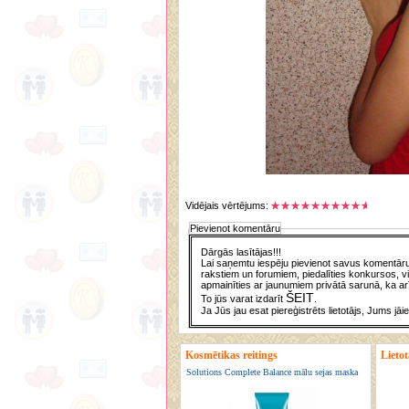
Vidējais vērtējums:
Pievienot komentāru
Dārgās lasītājas!!!
Lai saņemtu iespēju pievienot savus komentārus
rakstiem un forumiem, piedalīties konkursos, vi
apmainīties ar jaunumiem privātā sarunā, ka arī
ŠEIT
To jūs varat izdarīt
.
Ja Jūs jau esat piereģistrēts lietotājs, Jums jāi
Kosmētikas reitings
Lietot
Solutions Complete Balance mālu sejas maska