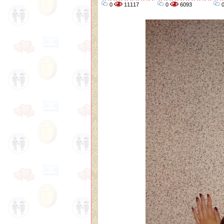
0
11117
0
6093