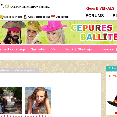
Šodien ir
08. Augusts
14:43:59
Kleoo E-VEIKALS
FORUMS
B
Kleoo monētas
Apmeklētāji online
Jubilāres!!!
|
|
|
|
|
smētikas reitings
Speciālisti
Vārdi
Sapņi
Sludinājumi
Konkursi
Piev
alerijas
Pievienot galeriju
jautr
0.