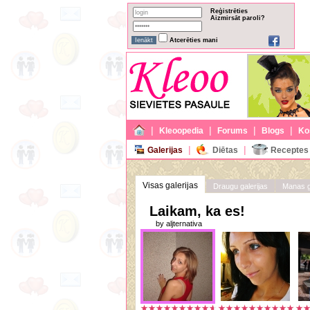
Reģistrēties
Aizmirsāt paroli?
Atcerēties mani
|
|
|
|
Kleoopedia
Forums
Blogs
Ko
|
|
Galerijas
Diētas
Receptes
Visas galerijas
Draugu galerijas
Manas g
Laikam, ka es!
by aljternativa