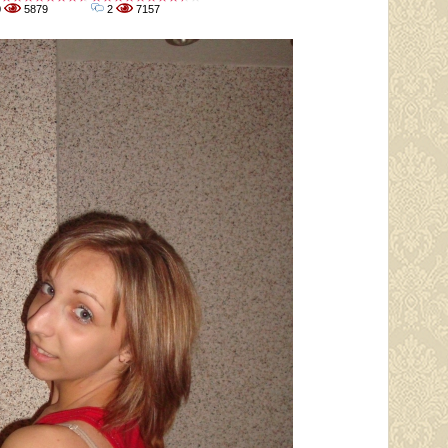
0
5879
2
7157