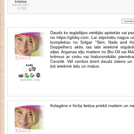
kristena
[29.03.2017
- 11:39]
Daudz ko iegādājos vietējās aptiekās vai pas
no https://globy.com. Lai stiprinātu nagus u
kompleksu no Solgar "Skin, Nails and Hai
Doppelherz aktiv, tas labi ietekmē vispārē
eļļas. Arganas eļļu matiem no Bio-Oil vai M
krēmus ar cinku vai hialuronskābi, piemē
CeraVe. Vēl cenšos dzert daudz ūdens un ēs
katty
ļoti ietekmē ādu un matus.
[19.06.2025 - 13:31]
Kolagēns ir forša lietiņa priekš matiem un n