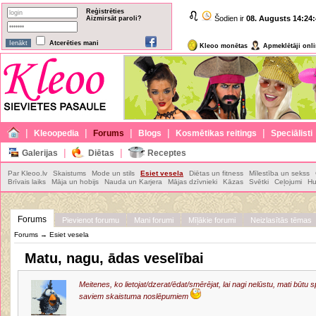
Reģistrēties
Šodien ir
08. Augusts
14:24:
Aizmirsāt paroli?
Atcerēties mani
Kleoo monētas
Apmeklētāji onl
|
|
|
|
|
Kleoopedia
Forums
Blogs
Kosmētikas reitings
Speciālisti
|
|
Galerijas
Diētas
Receptes
Par Kleoo.lv
Skaistums
Mode un stils
Esiet vesela
Diētas un fitness
Mīlestība un sekss
Brīvais laiks
Māja un hobijs
Nauda un Karjera
Mājas dzīvnieki
Kāzas
Svētki
Ceļojumi
Hu
Forums
Pievienot forumu
Mani forumi
Mīļākie forumi
Neizlasītās tēmas
Forums
→
Esiet vesela
Matu, nagu, ādas veselībai
Meitenes, ko lietojat/dzerat/ēdat/smērējat, lai nagi nelūstu, mati būtu 
saviem skaistuma noslēpumiem