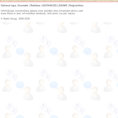
Galvenā lapa
|
Kontakti
|
Reklāma
|
DISTANCES LĪGUMS
|
Reģistrēties
Informācijas izmantošana atļauta citos portālos tikai izmantojot aktīvu saiti
www.Kleoo.lv (bez rel=nofollow attributa), tieši pirms vai pēc raksta
© Marki Group, 2006-2026