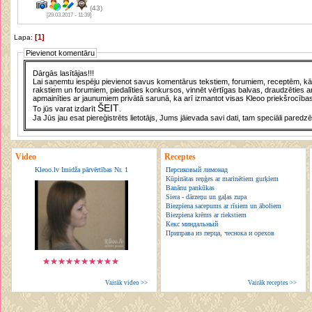
(43)
[29.03.2017 - 11:39]
[1]
Lapa:
Pievienot komentāru
Dārgās lasītājas!!!
Lai saņemtu iespēju pievienot savus komentārus tekstiem, forumiem, receptēm, kā a
rakstiem un forumiem, piedalīties konkursos, vinnēt vērtīgas balvas, draudzēties a
apmainīties ar jaunumiem privātā sarunā, ka arī izmantot visas Kleoo priekšrocības
ŠEIT
To jūs varat izdarīt
.
Ja Jūs jau esat piereģistrēts lietotājs, Jums jāievada savi dati, tam speciāli paredzē
Video
Receptes
Kleoo.lv Imidža pārvērtības Nr. 1
Персиковый лимонад
Kūpinātas reņģes ar marinētiem gurķiem
Banānu pankūkas
Siera - dārzeņu un gaļas zupa
Biezpiena sacepums ar rīsiem un āboliem
Biezpiena krēms ar riekstiem
Кекс миндальный
Приправа из перца, чеснока и орехов
Vairāk video >>
Vairāk receptes >>