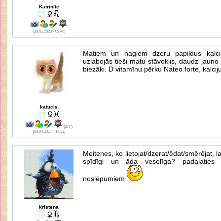
Katrīnīte
[18.01.2023 - 09:46]
Matiem un nagiem dzeru papildus kalcij
uzlabojās tieši matu stāvoklis, daudz jauno
biezāki. D vitamīnu pērku Nateo forte, kalci
katucis
(41)
[03.04.2017 - 14:52]
Meitenes, ko lietojat/dzerat/ēdat/smērējat, l
spīdīgi un āda veselīga? padalaties
noslēpumiem
kristena