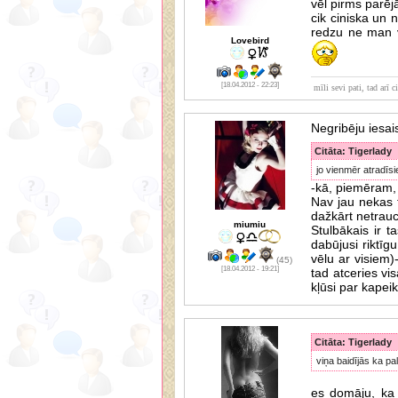
vēl pirms parējā
cik ciniska un 
redzu ne man v
Lovebird
[18.04.2012 - 22:23]
mīli sevi pati, tad arī c
Negribēju iesais
Citāta: Tigerlady
jo vienmēr atradīsi
-kā, piemēram, 
Nav jau nekas tr
dažkārt netrauc
miumiu
Stulbākais ir t
dabūjusi riktīgu
vēlu ar visiem)
(45)
[18.04.2012 - 19:21]
tad atceries vis
kļūsi par kapei
Citāta: Tigerlady
viņa baidījās ka pa
es domāju, ka 