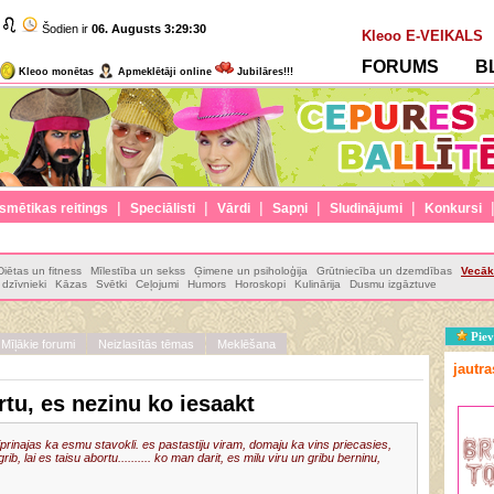
Šodien ir
06. Augusts
3:29:31
Kleoo E-VEIKALS
FORUMS
B
Kleoo monētas
Apmeklētāji online
Jubilāres!!!
|
|
|
|
|
smētikas reitings
Speciālisti
Vārdi
Sapņi
Sludinājumi
Konkursi
Diētas un fitness
Mīlestība un sekss
Ģimene un psiholoģija
Grūtniecība un dzemdības
Vecāk
dzīvnieki
Kāzas
Svētki
Ceļojumi
Humors
Horoskopi
Kulinārija
Dusmu izgāztuve
Piev
Mīļākie forumi
Neizlasītās tēmas
Meklēšana
jautr
tu, es nezinu ko iesaakt
prinajas ka esmu stavokli. es pastastiju viram, domaju ka vins priecasies,
rib, lai es taisu abortu.......... ko man darit, es milu viru un gribu berninu,