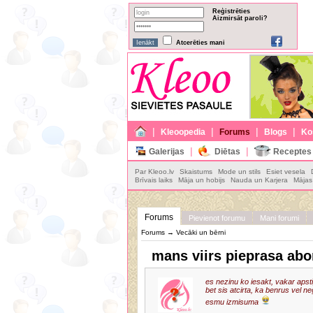
Reģistrēties
Aizmirsāt paroli?
Atcerēties mani
|
|
|
|
Kleoopedia
Forums
Blogs
Ko
|
|
Galerijas
Diētas
Receptes
Par Kleoo.lv
Skaistums
Mode un stils
Esiet vesela
Brīvais laiks
Māja un hobijs
Nauda un Karjera
Mājas 
Forums
Pievienot forumu
Mani forumi
Forums
→
Vecāki un bērni
mans viirs pieprasa abor
es nezinu ko iesakt, vakar apsti
bet sis atcirta, ka benrus vel neg
esmu izmisuma