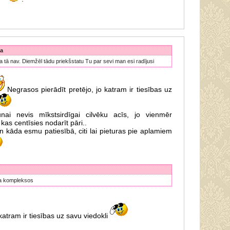
ca
a tā nav. Diemžēl tādu priekšstatu Tu par sevi man esi radījusi
Negrasos pierādīt pretējo, jo katram ir tiesības uz
nai nevis mīkstsirdīgai cilvēku acīs, jo vienmēr
kas centīsies nodarīt pāri..
zin kāda esmu patiesībā, citi lai pieturas pie aplamiem
zīta kompleksos
katram ir tiesības uz savu viedokli