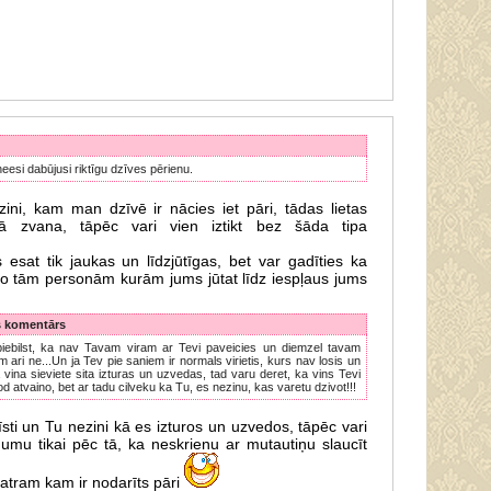
eesi dabūjusi riktīgu dzīves pērienu.
ini, kam man dzīvē ir nācies iet pāri, tādas lietas
lā zvana, tāpēc vari vien iztikt bez šāda tipa
 esat tik jaukas un līdzjūtīgas, bet var gadīties ka
no tām personām kurām jums jūtat līdz iespļaus jums
s komentārs
piebilst, ka nav Tavam viram ar Tevi paveicies un diemzel tavam
ari ne...Un ja Tev pie saniem ir normals virietis, kurs nav losis un
 vina sieviete sita izturas un uzvedas, tad varu deret, ka vins Tevi
od atvaino, bet ar tadu cilveku ka Tu, es nezinu, kas varetu dzivot!!!
ti un Tu nezini kā es izturos un uzvedos, tāpēc vari
dumu tikai pēc tā, ka neskrienu ar mutautiņu slaucīt
atram kam ir nodarīts pāri