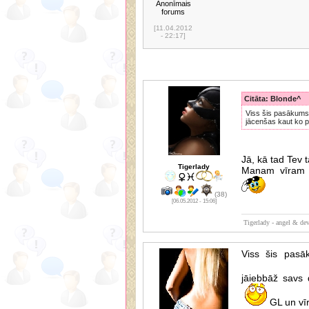
Anonīmais
forums
[11.04.2012
- 22:17]
Citāta: Blonde^
Viss šis pasākums 
jācenšas kaut ko pi
Jā, kā tad Tev 
Tigerlady
Manam vīram lī
(38)
[06.05.2012 - 15:06]
Tigerlady - angel & dev
Viss šis pasā
jāiebbāž savs
GL un vīr