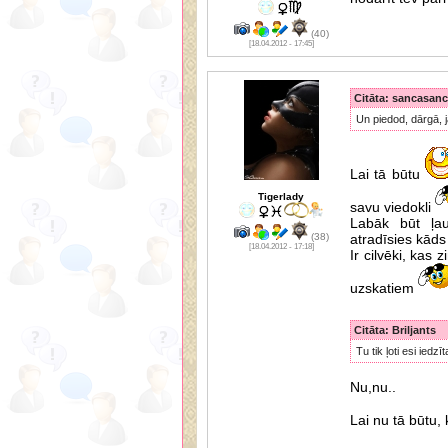
(40)
[18.04.2012 - 17:45]
Citāta: sancasan
Un piedod, dārgā, j
Lai tā būtu
Tigerlady
savu viedokli
Labāk būt ļau
(38)
atradīsies kāds 
[18.04.2012 - 17:18]
Ir cilvēki, kas 
uzskatiem
Citāta: Briljants
Tu tik ļoti esi ied
Nu,nu..
Lai nu tā būtu, 