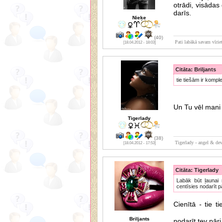
otrādi, visādas
darīs.
Nieķe
(40)
Pati labākā savam vīrie
[18.04.2012 - 18:03]
Citāta: Briljants
tie tiešām ir kompl
Un Tu vēl mani
Tigerlady
(38)
Tigerlady - angel & dev
[18.04.2012 - 17:53]
Citāta: Tigerlady
Labāk būt ļaunai 
centīsies nodarīt pā
Cienītā - tie t
Briljants
nodarīt tev pār