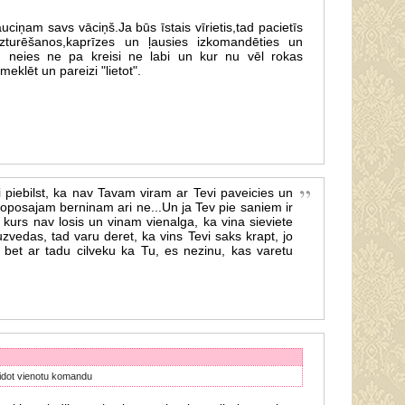
uciņam savs vāciņš.Ja būs īstais vīrietis,tad pacietīs
zturēšanos,kaprīzes un ļausies izkomandēties un
Un neies ne pa kreisi ne labi un kur nu vēl rokas
 meklēt un pareizi "lietot".
i piebilst, ka nav Tavam viram ar Tevi paveicies un
oposajam berninam ari ne...Un ja Tev pie saniem ir
, kurs nav losis un vinam vienalga, ka vina sieviete
uzvedas, tad varu deret, ka vins Tevi saks krapt, jo
 bet ar tadu cilveku ka Tu, es nezinu, kas varetu
idot vienotu komandu