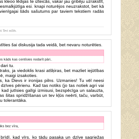
s kleoo lēdijas te izteicās, vakar jau gribēju uzrakstīt,
nesmalkjūtīga esi. knapi noturējos neuzrakstot, bet kā
ienīgajai šāds sašutums par taviem tekstiem radās
iti Tevi mīlēs.
tīties šai diskusija tada veidā, bet nevaru noturēties.
es kāds kas centīsies nodarīt pāri..
dari tu.
aks, ja viedoklis krasi atšķiras, bet mazliet iejūtības
ē, maigi izsakoties.
as, ka Dievs ir ironijas pilns. Uzmanies! Tu vēl neesi
 dzīves pērienu. Kad tas notiks (jo tas notiek agri vai
- kad jutīsies galīgi izmisusi, bezspēcīga un salauzta,
as šitas spridžīšanas un tev kļūs neērti, taču, varbūt,
ku tolerantāka.
liks bez vīra,
brīdī, kad vīrs, ko tādu pasaka un dzīve sagriežas