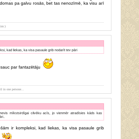
 domas pa galvu rosās, bet tas nenozīmē, ka visu arī
tim:)
eksi, kad liekas, ka visa pasaule grib nodarīt tev pāri
 sauc par fantazētāju
il in one persone...
nevis mīkstsirdīgai cilvēku acīs, jo vienmēr atradīsies kāds kas
ri..
iešām ir kompleksi, kad liekas, ka visa pasaule grib
i
.