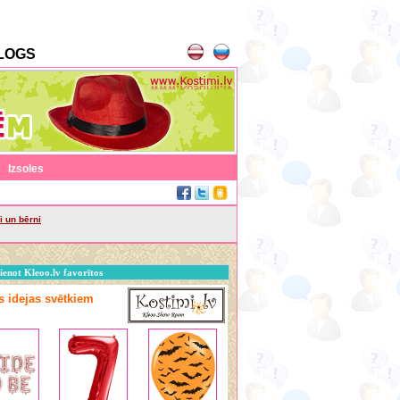
LOGS
|
Izsoles
i un bērni
ienot Kleoo.lv favorītos
as idejas svētkiem