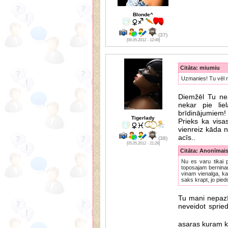
Blonde^
(37)
[06.05.2012 - 12:49]
Citāta: miumiu
Uzmanies! Tu vēl n
Diemžēl Tu nez
nekar pie lie
brīdinājumiem!
Tigerlady
Prieks ka visas
vienreiz kāda 
acīs..
(38)
[05.05.2012 - 21:28]
Citāta: Anonīmai
Nu es varu tikai 
toposajam berninam 
vinam vienalga, ka
saks krapt, jo pied
Tu mani nepazīs
neveidot sprie
asaras kuram k