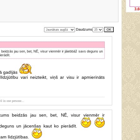
3.6
Daudzums
beidzās jau sen, bet, NĒ, visur vienmēr ir jāiebbāž savs deguns un
erādīt.
tā gadījās
dzjūtību vari neizteikt, viņš ar visu ir apmierināts
il in one persone...
kums beidzās jau sen, bet, NĒ, visur vienmēr ir
 deguns un jācenšas kaut ko pierādīt.
am līdzjūtības.