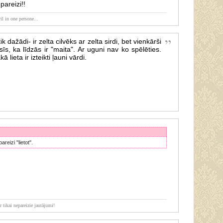
pareizi!!
il in one persone...
tik dažādi- ir zelta cilvēks ar zelta sirdi, bet vienkārši
sīs, ka līdzās ir "maita". Ar uguni nav ko spēlēties.
 lieta ir izteikti ļauni vārdi.
areizi "lietot".
r tikai nepareizie jautājumi!