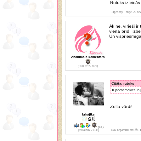
Rutuks izteicās 
Tigerlady - angel & dev
Ak nē, vīrieši ir 
vienā brīdī izbe
Un vispriesmīgākā
Anonīmais komentārs
[19.04.2012 - 16:13]
Citāta: rutuks
Ir jāprot meklēt un p
Zelta vārdi!
kristjiks
(41)
Nav nepareizu atbilžu. I
[19.04.2012 - 15:45]