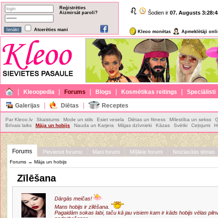
Reģistrēties
Šodien ir
07. Augusts
3:28:4
Aizmirsāt paroli?
Atcerēties mani
Kleoo monētas
Apmeklētāji onl
|
|
|
|
|
Kleoopedia
Forums
Blogs
Kosmētikas reitings
Speciālisti
|
|
Galerijas
Diētas
Receptes
Par Kleoo.lv
Skaistums
Mode un stils
Esiet vesela
Diētas un fitness
Mīlestība un sekss
Ģ
Brīvais laiks
Māja un hobijs
Nauda un Karjera
Mājas dzīvnieki
Kāzas
Svētki
Ceļojumi
H
Forums
Pievienot forumu
Mani forumi
Mīļākie forumi
Neizlasītās tēmas
Forums
→
Māja un hobijs
Zīlēšana
Dārgās meičas!
Mans hobijs ir zīlēšana.
Pagaidām sokas labi, taču kā jau visiem kam ir kāds hobijs vēlas pilnv