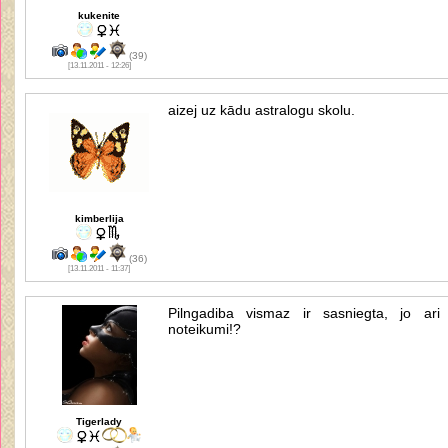
kukenite
(39)
[13.11.2011 - 12:26]
aizej uz kādu astralogu skolu.
kimberlija
(36)
[13.11.2011 - 11:37]
Pilngadiba vismaz ir sasniegta, jo ari
noteikumi!?
Tigerlady