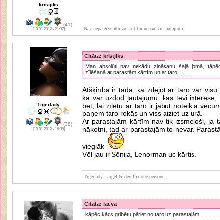
kristjiks
(41)
Nav nepareizu atbilžu. Ir tikai nepareizie jautājumi!
[10.01.2012 - 21:37]
Citāta: kristjiks
Man absolūti nav nekādu zināšanu šajā jomā, tāpēc 
zīlēšanā ar parastām kārtīm un ar taro...
Atšķirība ir tāda, ka zīlējot ar taro var vis
kā var uzdod jautājumu, kas tevi interesē, 
Tigerlady
bet, lai zīlētu ar taro ir jābūt noteiktā vec
paņem taro rokās un viss aiziet uz urā.
Ar parastajām kārtīm nav tik izsmeļoši, ja t
(38)
nākotni, tad ar parastajām to nevar. Parastās
[10.01.2012 - 16:38]
vieglāk
Vēl jau ir Sēnija, Lenorman uc kārtis.
Tigerlady - angel & devil in one persone...
Citāta: lauva
kāpēc kāds gribētu pāriet no taro uz parastajām.