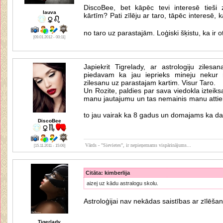
DiscoBee, bet kāpēc tevi interesē tieši 
lauva
kārtīm? Pati zīlēju ar taro, tāpēc interesē, 
no taro uz parastajām. Loģiski šķistu, ka ir o
[09.01.2012 - 00:11]
Japiekrit Tigrelady, ar astrologiju ziles
piedavam ka jau ieprieks mineju nekur 
zilesanu uz parastajam kartim. Visur Taro.
Un Rozite, paldies par sava viedokla izteiksa
manu jautajumu un tas nemainis manu attiek
to jau vairak ka 8 gadus un domajams ka dar
DiscoBee
Vārds - "Sievietes", ir nepieņemams vispārinājums...
[15.11.2011 - 15:06]
Citāta: kimberlija
aizej uz kādu astralogu skolu.
Astroloģijai nav nekādas saistības ar zīlēšan
Tigerlady