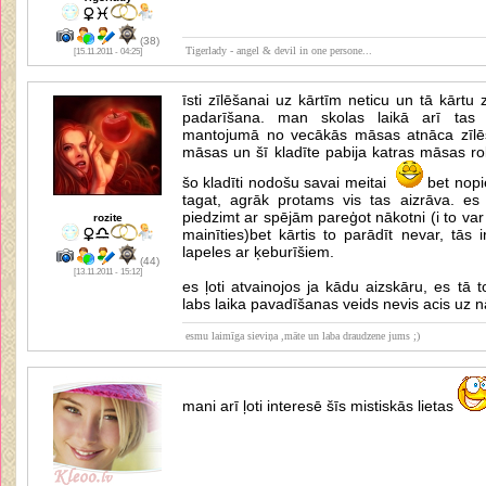
(38)
Tigerlady - angel & devil in one persone...
[15.11.2011 - 04:25]
īsti zīlēšanai uz kārtīm neticu un tā kārtu
padarīšana. man skolas laikā arī tas
mantojumā no vecākās māsas atnāca zīlēš
māsas un šī kladīte pabija katras māsas r
šo kladīti nodošu savai meitai
bet nopi
tagat, agrāk protams vis tas aizrāva. es
piedzimt ar spējām pareģot nākotni (i to var 
rozite
mainīties)bet kārtis to parādīt nevar, tās 
lapeles ar ķeburīšiem.
(44)
[13.11.2011 - 15:12]
es ļoti atvainojos ja kādu aizskāru, es tā to
labs laika pavadīšanas veids nevis acis uz n
esmu laimīga sieviņa ,māte un laba draudzene jums ;)
mani arī ļoti interesē šīs mistiskās lietas