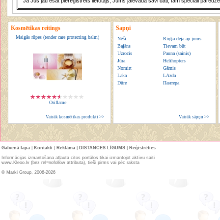
Ja Jūs jau esat piereģistrēts lietotājs, Jums jāievada savi dati, tam speciāli paredzē
Kosmētikas reitings
Sapņi
Maigās rūpes (tender care protecting balm)
Nēši
Riņķa deja ap jums
Bajāns
Tievam būt
Uzrocis
Pauna (sainis)
Jūra
Helihopters
Nomirt
Gārnis
Laka
LAzda
Dūre
Пантера
Oriflame
Vairāk kosmētikas produkti >>
Vairāk sāpņu >>
Galvenā lapa
|
Kontakti
|
Reklāma
|
DISTANCES LĪGUMS
|
Reģistrēties
Informācijas izmantošana atļauta citos portālos tikai izmantojot aktīvu saiti
www.Kleoo.lv (bez rel=nofollow attributa), tieši pirms vai pēc raksta
© Marki Group, 2006-2026