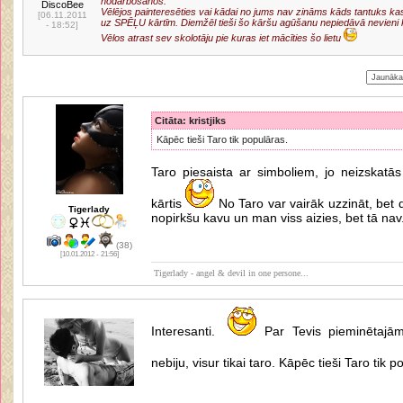
nodarbošanos.
DiscoBee
Vēlējos painteresēties vai kādai no jums nav zināms kāds tantuks kas 
[06.11.2011
uz SPĒĻU kārtīm. Diemžēl tieši šo kāršu agūšanu nepiedāvā nevieni ku
- 18:52]
Vēlos atrast sev skolotāju pie kuras iet mācīties šo lietu
Citāta: kristjiks
Kāpēc tieši Taro tik populāras.
Taro piesaista ar simboliem, jo neizskatās
kārtis
No Taro var vairāk uzzināt, bet 
Tigerlady
nopirkšu kavu un man viss aizies, bet tā nav
(38)
[10.01.2012 - 21:56]
Tigerlady - angel & devil in one persone...
Interesanti.
Par Tevis pieminētajām-
nebiju, visur tikai taro. Kāpēc tieši Taro tik