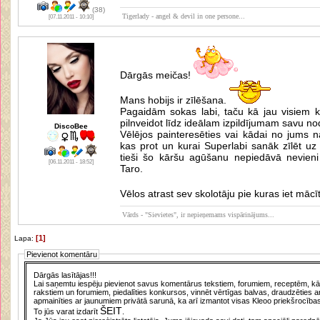
(38)
Tigerlady - angel & devil in one persone...
[07.11.2011 - 10:10]
Dārgās meičas!
Mans hobijs ir zīlēšana.
Pagaidām sokas labi, taču kā jau visiem k
pilnveidot līdz ideālam izpildījumam savu n
DiscoBee
Vēlējos painteresēties vai kādai no jums 
kas prot un kurai Superlabi sanāk zīlēt u
tieši šo kāršu agūšanu nepiedāvā nevieni k
[06.11.2011 - 18:52]
Taro.
Vēlos atrast sev skolotāju pie kuras iet mācīt
Vārds - "Sievietes", ir nepieņemams vispārinājums...
[1]
Lapa:
Pievienot komentāru
Dārgās lasītājas!!!
Lai saņemtu iespēju pievienot savus komentārus tekstiem, forumiem, receptēm, kā a
rakstiem un forumiem, piedalīties konkursos, vinnēt vērtīgas balvas, draudzēties a
apmainīties ar jaunumiem privātā sarunā, ka arī izmantot visas Kleoo priekšrocības
ŠEIT
To jūs varat izdarīt
.