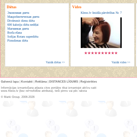
Diētas
Video
Экономная диета
Kleoo.lv Imidža pārvērtības Nr. 7
Макробиотическая диета
Divdesmit dienu diēta
600 kaloriju diēta nedēļai
Магниевая диета
Borša ešana
Sofijas Rotaru superdiēta
Pirmdienas diēta
Vairāk diētas >>
Vairāk video >>
Galvenā lapa
|
Kontakti
|
Reklāma
|
DISTANCES LĪGUMS
|
Reģistrēties
Informācijas izmantošana atļauta citos portālos tikai izmantojot aktīvu saiti
www.Kleoo.lv (bez rel=nofollow attributa), tieši pirms vai pēc raksta
© Marki Group, 2006-2026