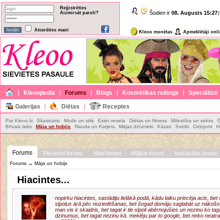
Reģistrēties
Šodien ir
08. Augusts
15:27:
Aizmirsāt paroli?
Atcerēties mani
Kleoo monētas
Apmeklētāji onl
|
|
|
|
|
Kleoopedia
Forums
Blogs
Kosmētikas reitings
Speciālisti
|
|
Galerijas
Diētas
Receptes
Par Kleoo.lv
Skaistums
Mode un stils
Esiet vesela
Diētas un fitness
Mīlestība un sekss
Ģ
Brīvais laiks
Māja un hobijs
Nauda un Karjera
Mājas dzīvnieki
Kāzas
Svētki
Ceļojumi
H
Forums
Pievienot forumu
Mani forumi
Mīļākie forumi
Neizlasītās tēmas
Forums
→
Māja un hobijs
Hiacintes...
nopirku hiacintes, sastādiju lielākā podā, kādu laiku priecēja acis, b
sīpolus ārā pēc noziedēšanas, bet šogad domāju saglabāt uz nākoš
man vis ir skaidris, bet tagat ir tie sīpoli abērnojušies un nezinu ko tag
dzinumus, bet tagat nezinu kā. meklēju par to google, bet neko neatr