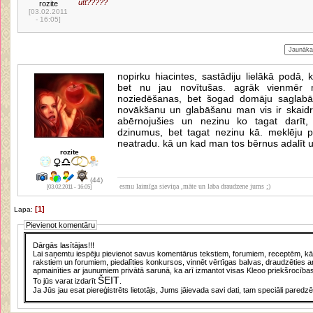
utt?????
rozite
[03.02.2011
- 16:05]
nopirku hiacintes, sastādiju lielākā podā, 
bet nu jau novītušas. agrāk vienmēr 
noziedēšanas, bet šogad domāju saglabā
novākšanu un glabāšanu man vis ir skaidris,
abērnojušies un nezinu ko tagat darīt,
dzinumus, bet tagat nezinu kā. meklēju p
neatradu. kā un kad man tos bērnus adalīt 
rozite
(44)
esmu laimīga sieviņa ,māte un laba draudzene jums ;)
[03.02.2011 - 16:05]
[1]
Lapa:
Pievienot komentāru
Dārgās lasītājas!!!
Lai saņemtu iespēju pievienot savus komentārus tekstiem, forumiem, receptēm, kā a
rakstiem un forumiem, piedalīties konkursos, vinnēt vērtīgas balvas, draudzēties a
apmainīties ar jaunumiem privātā sarunā, ka arī izmantot visas Kleoo priekšrocības
ŠEIT
To jūs varat izdarīt
.
Ja Jūs jau esat piereģistrēts lietotājs, Jums jāievada savi dati, tam speciāli paredzē