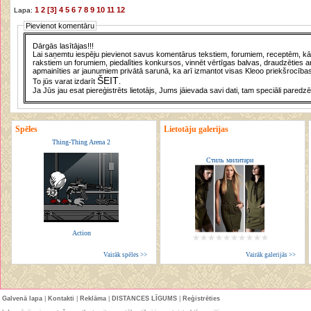
1
2
[3]
4
5
6
7
8
9
10
11
12
Lapa:
Pievienot komentāru
Dārgās lasītājas!!!
Lai saņemtu iespēju pievienot savus komentārus tekstiem, forumiem, receptēm, kā a
rakstiem un forumiem, piedalīties konkursos, vinnēt vērtīgas balvas, draudzēties a
apmainīties ar jaunumiem privātā sarunā, ka arī izmantot visas Kleoo priekšrocības
ŠEIT
To jūs varat izdarīt
.
Ja Jūs jau esat piereģistrēts lietotājs, Jums jāievada savi dati, tam speciāli paredzē
Spēles
Lietotāju galerijas
Thing-Thing Arena 2
Стиль милитари
Action
Vairāk spēles >>
Vairāk galerijās >>
Galvenā lapa
|
Kontakti
|
Reklāma
|
DISTANCES LĪGUMS
|
Reģistrēties