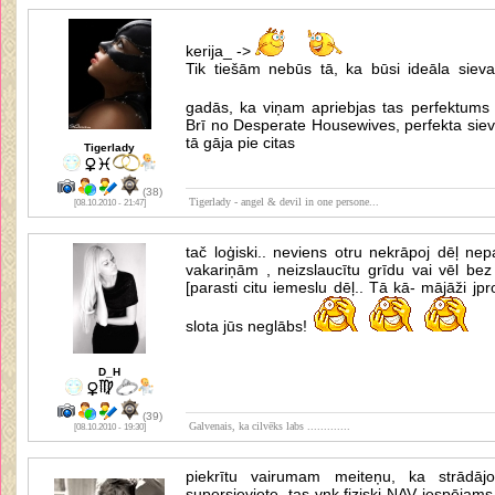
kerija_ ->
Tik tiešām nebūs tā, ka būsi ideāla sieva
gadās, ka viņam apriebjas tas perfektum
Brī no Desperate Housewives, perfekta sieva
tā gāja pie citas
Tigerlady
(38)
Tigerlady - angel & devil in one persone...
[08.10.2010 - 21:47]
tač loģiski.. neviens otru nekrāpoj dēļ n
vakariņām , neizslaucītu grīdu vai vēl bez 
[parasti citu iemeslu dēļ.. Tā kā- mājāži jpr
slota jūs neglābs!
D_H
(39)
Galvenais, ka cilvēks labs .............
[08.10.2010 - 19:30]
piekrītu vairumam meiteņu, ka strādāj
supersieviete. tas vnk fiziski NAV iespējams