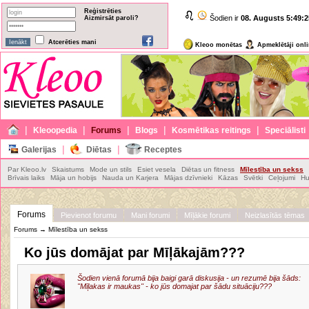
Reģistrēties
Šodien ir
08. Augusts
5:49:2
Aizmirsāt paroli?
Atcerēties mani
Kleoo monētas
Apmeklētāji onl
|
|
|
|
|
Kleoopedia
Forums
Blogs
Kosmētikas reitings
Speciālisti
|
|
Galerijas
Diētas
Receptes
Par Kleoo.lv
Skaistums
Mode un stils
Esiet vesela
Diētas un fitness
Mīlestība un sekss
Brīvais laiks
Māja un hobijs
Nauda un Karjera
Mājas dzīvnieki
Kāzas
Svētki
Ceļojumi
Hu
Forums
Pievienot forumu
Mani forumi
Mīļākie forumi
Neizlasītās tēmas
Forums
→
Mīlestība un sekss
Ko jūs domājat par Mīļākajām???
Šodien vienā forumā bija baigi garā diskusija - un rezumē bija šāds:
"Mīļakas ir maukas" - ko jūs domajat par šādu situāciju???