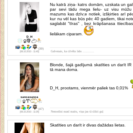
Nu katrā ziņa- katrs domām, uzskata un gal
par sevi tādu mega lielu- uz visu mūžu
mazums kas dzīv;e notiek, izšķirties arī p
kur nu vēl kas būs pēc 40 gadiem, tikai not
saglabāt "tīras" , bez krāpšanasa ttiecīb
lielākam ciparam.
D_H
(39)
Galvenais, ka cilvēks labs .............
[08.10.2010 - 11:40]
Blonde, šajā gadījumā skatīties un darīt IR
tā mana doma.
D_H, prootams, vienmēr paliek tas 0,01%
sancasanca
(47)
Nemodini manī maitu, viņa jau tā slikti guļ
[08.10.2010 - 11:35]
Skatīties un darīt ir divas dažādas lietas.