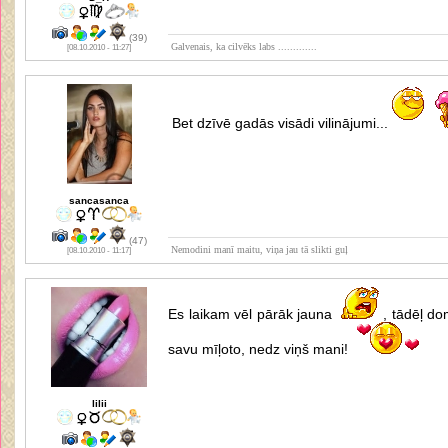
(39)
Galvenais, ka cilvēks labs .............
[08.10.2010 - 11:27]
Bet dzīvē gadās visādi vilinājumi...
sancasanca
(47)
Nemodini manī maitu, viņa jau tā slikti guļ
[08.10.2010 - 11:17]
Es laikam vēl pārāk jauna
, tādēļ d
savu mīļoto, nedz viņš mani!
lilii