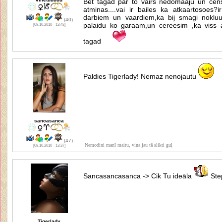
Bet tagad par to vairs nedomaaju un cens
atminas....vai ir bailes ka atkaartosoes?i
darbiem un vaardiem,ka bij smagi nokluudi
(40)
palaidu ko garaam,un cereesim ,ka viss 
[08.10.2010 - 13:43]
tagad
Paldies Tigerlady! Nemaz nenojautu
sancasanca
(47)
Nemodini manī maitu, viņa jau tā slikti guļ
[08.10.2010 - 13:37]
Sancasancasanca -> Cik Tu ideāla
Ste
Tigerlady