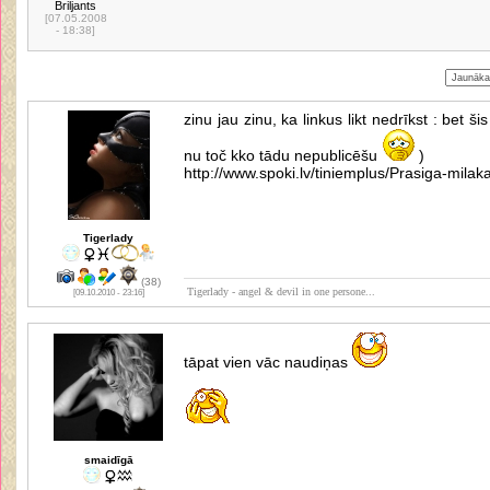
Briljants
[07.05.2008
- 18:38]
zinu jau zinu, ka linkus likt nedrīkst : bet š
nu toč kko tādu nepublicēšu
)
http://www.spoki.lv/tiniemplus/Prasiga-mila
Tigerlady
(38)
Tigerlady - angel & devil in one persone...
[09.10.2010 - 23:16]
tāpat vien vāc naudiņas
smaidīgā