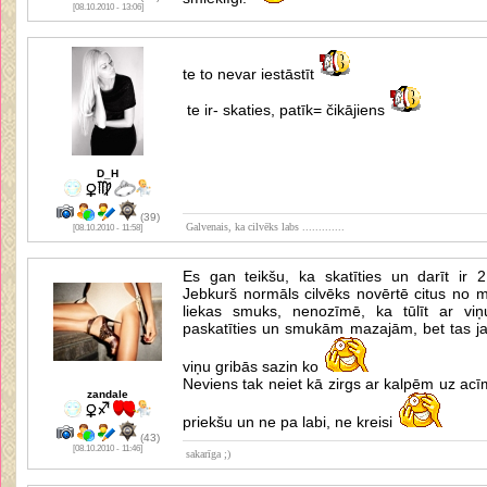
[08.10.2010 - 13:06]
te to nevar iestāstīt
te ir- skaties, patīk= čikājiens
D_H
(39)
Galvenais, ka cilvēks labs .............
[08.10.2010 - 11:58]
Es gan teikšu, ka skatīties un darīt ir 2 
Jebkurš normāls cilvēks novērtē citus no 
liekas smuks, nenozīmē, ka tūlīt ar viņu
paskatīties un smukām mazajām, bet tas j
viņu gribās sazin ko
Neviens tak neiet kā zirgs ar kalpēm uz acīm,
zandale
priekšu un ne pa labi, ne kreisi
(43)
[08.10.2010 - 11:46]
sakarīga ;)