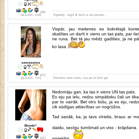
(38)
Tigerlady - angel & devil in one persone...
[08.10.2010 - 13:35]
Vispār, jau meitenes es kokrētajā kont
skatīties un darīt ir viens un tas pats, par t
ne runa. Bet tā jau mēdz gadīties, ja ne pār
ko lasa
sancasanca
(47)
Nemodini manī maitu, viņa jau tā slikti guļ
[08.10.2010 - 13:21]
Nedomāju gan, ka tas ir viens UN tas pats.
Es eju pa ielu, redzu simpātisku čali un ti
par to vairāk. Bet otrs būtu, ja es eju, re
cik sūdīgas attiecības un nogrūžos.
Tad sanāk, ka, ja tavs vīrietis, brauc ar 
Blonde^
slaidu, sexīgu tumšmati un viss - krāpšana. 
smieklīgi.
(37)