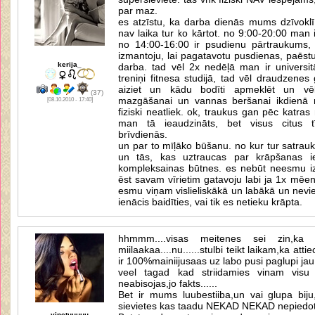
par maz.
es atzīstu, ka darba dienās mums dzīvoklī 
nav laika tur ko kārtot. no 9:00-20:00 man 
no 14:00-16:00 ir psudienu pārtraukums, 
izmantoju, lai pagatavotu pusdienas, paēst
kerija_
darba. tad vēl 2x nedēļā man ir universit
treniņi fitnesa studijā, tad vēl draudzenes
aiziet un kādu bodīti apmeklēt un vēl 
(37)
mazgāšanai un vannas beršanai ikdienā m
[08.10.2010 - 17:40]
fiziski neatliek. ok, traukus gan pēc katra
man tā ieaudzināts, bet visus citus t
brīvdienās.
un par to mīļāko būšanu. no kur tur satrauk
un tās, kas uztraucas par krāpšanas ie
kompleksainas būtnes. es nebūt neesmu i
ēst savam vīrietim gatavoju labi ja 1x mēen
esmu viņam vislieliskākā un labākā un nevi
ienācis baidīties, vai tik es netieku krāpta.
hhmmm....visas meitenes sei zin,ka
miilaakaa....nu......stulbi teikt laikam,ka atti
ir 100%mainiijusaas uz labo pusi paglupi jau
veel tagad kad striidamies vinam visu l
neabisojas,jo fakts......
Bet ir mums luubestiiba,un vai glupa biju,
sievietes kas taadu NEKAD NEKAD nepiedotu,m
vinetuuuuu