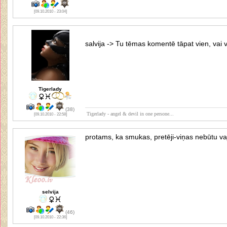
[09.10.2010 - 23:04]
salvija -> Tu tēmas komentē tāpat vien, vai
Tigerlady
(38)
Tigerlady - angel & devil in one persone...
[09.10.2010 - 22:58]
protams, ka smukas, pretēji-viņas nebūtu v
selvija
(46)
[09.10.2010 - 22:36]