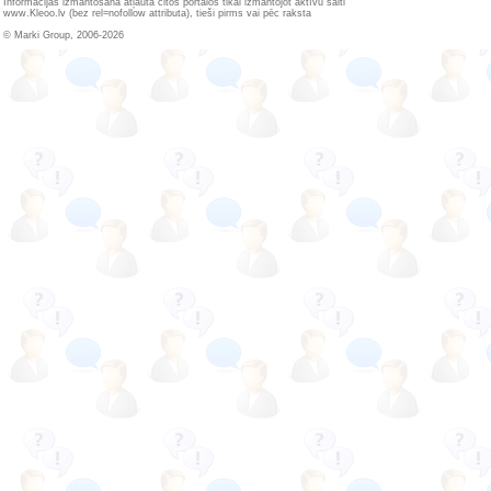
Informācijas izmantošana atļauta citos portālos tikai izmantojot aktīvu saiti
www.Kleoo.lv (bez rel=nofollow attributa), tieši pirms vai pēc raksta
© Marki Group, 2006-2026