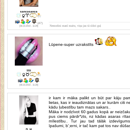
sancasanca
(47)
Nemodini manī maitu, viņa jau tā slikti guļ
[08.10.2010 - 11:29]
Lūpene-super uzrakstīts
lilii
[08.10.2010 - 11:28]
ir kam ir māka palikt un būt par kāju pam
lietas, kas ir ieaudiznātas un ar kurām citi 
kādu ļubestību tam mazs sakars..
Māka ir nodzīvot 60 gadus kopā ar neizčaka
pus ciems pārdr*zts, nz kādas asaras rīta
mīlestību.. Tur jau tad tālāk izdevīgums
īpašumi, b';erni, ir tač kam pat tos nav dūšas
D_H