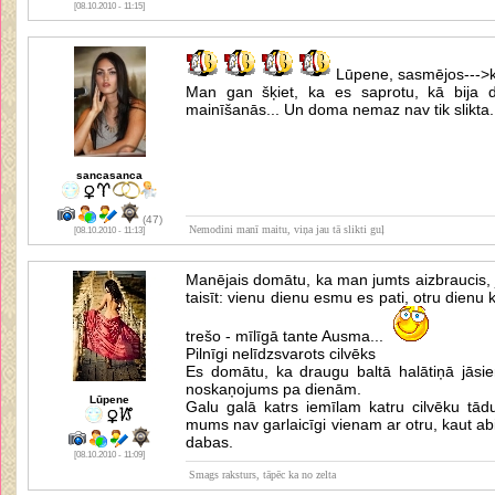
[08.10.2010 - 11:15]
Lūpene, sasmējos--->
Man gan šķiet, ka es saprotu, kā bija 
mainīšanās... Un doma nemaz nav tik slikta.
sancasanca
(47)
Nemodini manī maitu, viņa jau tā slikti guļ
[08.10.2010 - 11:13]
Manējais domātu, ka man jumts aizbraucis, 
taisīt: vienu dienu esmu es pati, otru dien
trešo - mīlīgā tante Ausma...
Pilnīgi nelīdzsvarots cilvēks
Es domātu, ka draugu baltā halātiņā jāsie
noskaņojums pa dienām.
Lūpene
Galu galā katrs iemīlam katru cilvēku tādu
mums nav garlaicīgi vienam ar otru, kaut a
dabas.
[08.10.2010 - 11:09]
Smags raksturs, tāpēc ka no zelta