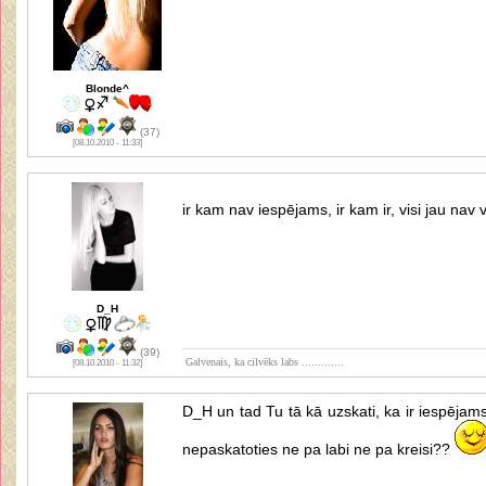
Blonde^
(37)
[08.10.2010 - 11:33]
ir kam nav iespējams, ir kam ir, visi jau nav
D_H
(39)
Galvenais, ka cilvēks labs .............
[08.10.2010 - 11:32]
D_H un tad Tu tā kā uzskati, ka ir iespēja
nepaskatoties ne pa labi ne pa kreisi??