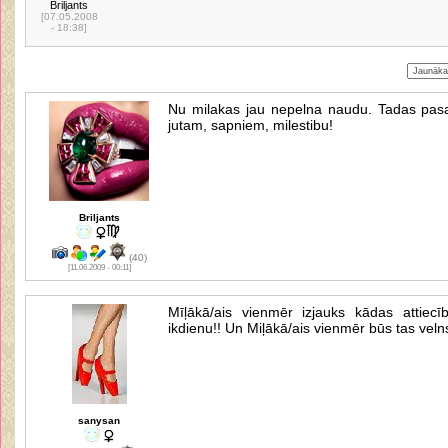
Briljants
[07.05.2008
- 18:38]
Nu milakas jau nepelna naudu. Tadas pasa
jutam, sapniem, milestibu!
Briljants
(40)
[11.06.2009 - 00:11]
Mīļākā/ais vienmēr izjauks kādas attiecī
ikdienu!! Un Miļākā/ais vienmēr būs tas velns
sanysan