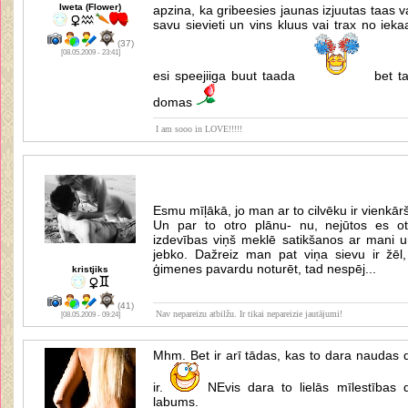
Iweta (Flower)
apzina, ka gribeesies jaunas izjuutas taas 
savu sievieti un vins kluus vai trax no ieka
(37)
[08.05.2009 - 23:41]
esi speejiiga buut taada
bet t
domas
I am sooo in LOVE!!!!!
Esmu mīļākā, jo man ar to cilvēku ir vienkārš
Un par to otro plānu- nu, nejūtos es ot
izdevības viņš meklē satikšanos ar mani un
jebko. Dažreiz man pat viņa sievu ir žēl,
ģimenes pavardu noturēt, tad nespēj...
kristjiks
(41)
Nav nepareizu atbilžu. Ir tikai nepareizie jautājumi!
[08.05.2009 - 09:24]
Mhm. Bet ir arī tādas, kas to dara naudas dē
ir.
NEvis dara to lielās mīlestības 
labums.