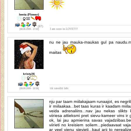
Iweta (Flower)
(37)
I am sooo in LOVE!!!!!
[08.06.2009 - 17:02]
nu ne jau mauka-maukas gul pa naudu.milj
maitas
kristy26
tik sasoditi labi
[08.06.2009 - 16:58]
nju par taam miilakajaam runaajot, es negri
ir miilaakaa...bet taas kuras ir kaadam miila
veida adrenaliins...nav jau nekas slikts
viiriesa attieksmi pret sievu-kameer vins ir 
ok, lai jau apmierina savas vajadziibas.be
viirieti no kreisiem soliem...piedaavaat va
ar veel vienu sievieti...kaut arii to nereali