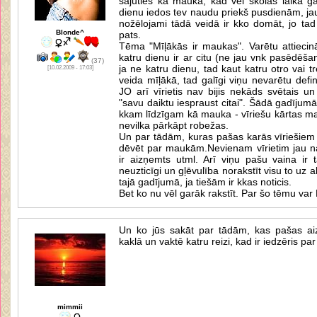
sajūties kā mauka, kad vēl skolas laikā gai
dienu iedos tev naudu priekš pusdienām, j
nožēlojami tādā veidā ir kko domāt, jo tad
Blonde^
pats.
Tēma "Mīļākās ir maukas". Varētu attiecinā
katru dienu ir ar citu (ne jau vnk pasēdēša
(37)
ja ne katru dienu, tad kaut katru otro vai t
[10.02.2009 - 17:03]
veida mīļākā, tad galīgi viņu nevarētu def
JO arī vīrietis nav bijis nekāds svētais un
"savu daiktu iespraust citai". Šādā gadījumā 
kkam līdzīgam kā mauka - vīriešu kārtas ma
nevilka pārkāpt robežas.
Un par tādām, kuras pašas karās vīriešiem 
dēvēt par maukām.Nevienam vīrietim jau nav
ir aizņemts utml. Arī viņu pašu vaina ir t
neuzticīgi un gļēvulība norakstīt visu to uz 
tajā gadījumā, ja tiešām ir kkas noticis.
Bet ko nu vēl garāk rakstīt. Par šo tēmu var 
Un ko jūs sakāt par tādām, kas pašas aiz
kaklā un vaktē katru reizi, kad ir iedzēris p
mimmii