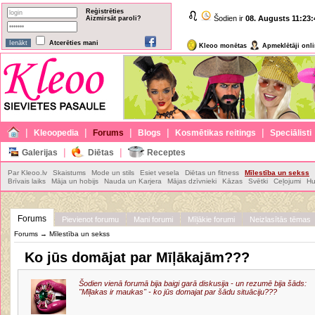
Reģistrēties
Šodien ir
08. Augusts
11:23:
Aizmirsāt paroli?
Atcerēties mani
Kleoo monētas
Apmeklētāji onl
|
|
|
|
|
Kleoopedia
Forums
Blogs
Kosmētikas reitings
Speciālisti
|
|
Galerijas
Diētas
Receptes
Par Kleoo.lv
Skaistums
Mode un stils
Esiet vesela
Diētas un fitness
Mīlestība un sekss
Brīvais laiks
Māja un hobijs
Nauda un Karjera
Mājas dzīvnieki
Kāzas
Svētki
Ceļojumi
Hu
Forums
Pievienot forumu
Mani forumi
Mīļākie forumi
Neizlasītās tēmas
Forums
→
Mīlestība un sekss
Ko jūs domājat par Mīļākajām???
Šodien vienā forumā bija baigi garā diskusija - un rezumē bija šāds:
"Mīļakas ir maukas" - ko jūs domajat par šādu situāciju???