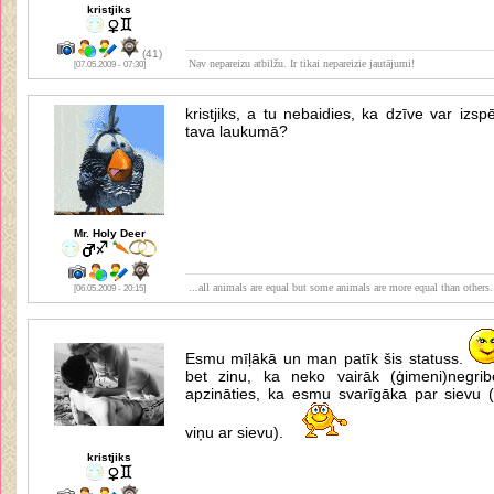
kristjiks
(41)
Nav nepareizu atbilžu. Ir tikai nepareizie jautājumi!
[07.05.2009 - 07:30]
kristjiks, a tu nebaidies, ka dzīve var izs
tava laukumā?
Mr. Holy Deer
...all animals are equal but some animals are more equal than others.
[06.05.2009 - 20:15]
Esmu mīļākā un man patīk šis statuss.
bet zinu, ka neko vairāk (ģimeni)negribē
apzināties, ka esmu svarīgāka par sievu (
viņu ar sievu).
kristjiks