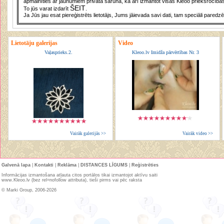
apmainīties ar jaunumiem privātā sarunā, ka arī izmantot visas Kleoo priekšrocības
ŠEIT
To jūs varat izdarīt
.
Ja Jūs jau esat piereģistrēts lietotājs, Jums jāievada savi dati, tam speciāli paredzē
Lietotāju galerijas
Video
Vaļasprieks.2.
Kleoo.lv Imidža pārvērtības Nr. 3
Vairāk galerijās >>
Vairāk video >>
Galvenā lapa
|
Kontakti
|
Reklāma
|
DISTANCES LĪGUMS
|
Reģistrēties
Informācijas izmantošana atļauta citos portālos tikai izmantojot aktīvu saiti
www.Kleoo.lv (bez rel=nofollow attributa), tieši pirms vai pēc raksta
© Marki Group, 2006-2026