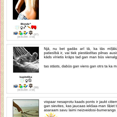
Blonde^
(37)
[08.06.2009 - 17:33]
Njā, nu bet gadās arī tā, ka tās mīļāk
patiesībā ir, vai tiek piestāstītas pilnas au
kāds vīrietis krāps tad gan man būs vienalg
tas stāsts, dabūs gan viens gan otrs ta ka 
kapito6ka
(39)
[08.06.2009 - 17:20]
vispaar nesaprotu kaads ponts ir jaukt citiem a
gan sievites, kas jaucaas iekšaa-man šķiet ta
asaraam savu laimi neizveidosi-bumerangs vi