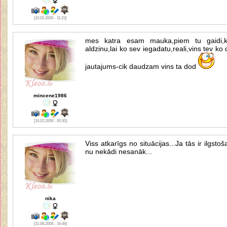
[10.02.2009 - 11:23]
mes katra esam mauka,piem tu gaidi,k
aldzinu,lai ko sev iegadatu,reali,vins tev k
jautajums-cik daudzam vins ta dod
mincene1986
[10.02.2009 - 00:30]
Viss atkarīgs no situācijas...Ja tās ir ilgst
nu nekādi nesanāk...
nika
[31.08.2008 - 16:46]