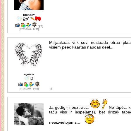
Blonde^
(37)
[07.05.2009 - 14:33]
Miiljaakaas vnk sevi nostaada otraa pla
visiem peec kaartas naudas deel...
egoiste
:)
[07.05.2009 - 14:21]
Ja godīgi- neuztrauc.
Ne tāpēc, ka
taču viss ir iespējams), bet drīzāk tāp
neaizvietojams...