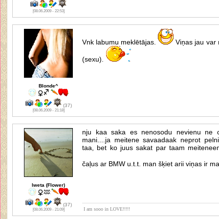
[08.06.2009 - 22:53]
Vnk labumu meklētājas.
Viņas jau var 
(sexu).
Blonde^
(37)
[08.06.2009 - 21:18]
nju kaa saka es nenosodu nevienu ne o
mani....ja meitene savaadaak neprot pelnii
taa, bet ko juus sakat par taam meitene
čaļus ar BMW u.t.t. man šķiet arii viņas ir 
Iweta (Flower)
(37)
I am sooo in LOVE!!!!!
[08.06.2009 - 21:09]