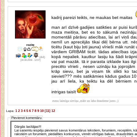
kadrij pareizi teikts, ne maukas bet maitas
man arī dzīvē gadijies satikties ar puisi kurš
maza meitiņa, bet es to sākumā nezināju,
momentāli pārāvu atiecības, lai arī viņš da
nemīl un aprecējās tikai dēļ bērna utt. nēs
rozite
ticētu (kaut biju ļoti jauna) vīrieši māk runāt
vārdiem GRIBAM ticēt. tādas atiecības izjau
kopā nepaliek. kautkur lasiju ka šādi krāpn
(44)
[30.08.2008 - 12:07]
vai pat mazāk. tā ir parasta izklaide kas ilg
precēto vīrieti , nesen uzināju ka joprojām
krāp sievu, bet ja viņam tik slikti ko t
sievieti??? mēs satikāmies kādus gadus 10
jau arī liela, ka teiktu ka dēl bērniem ne
intrigas taisīt
esmu laimīga sieviņa ,māte un laba draudzene jums ;)
1
2
3
4
5
6
7
8
9
10
[11]
12
Lapa:
Pievienot komentāru
Dārgās lasītājas!!!
Lai saņemtu iespēju pievienot savus komentārus tekstiem, forumiem, receptēm, kā a
rakstiem un forumiem, piedalīties konkursos, vinnēt vērtīgas balvas, draudzēties a