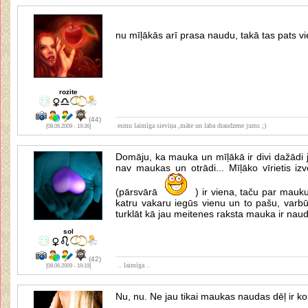
nu mīļākās arī prasa naudu, takā tas pats vi
rozite
(44)
esmu laimīga sieviņa ,māte un laba draudzene jums ;)
[08.06.2009 - 19:36]
Domāju, ka mauka un mīļākā ir divi dažādi j
nav maukas un otrādi... Mīļāko vīrietis iz
(pārsvārā
) ir viena, taču par mauku
katru vakaru iegūs vienu un to pašu, varbūt
turklāt kā jau meitenes raksta mauka ir nau
sol
(42)
.. laimīga ..
[08.06.2009 - 19:19]
Nu, nu. Ne jau tikai maukas naudas dēļ ir kop