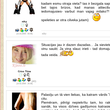
kadam esmu otraja vieta? tas ir bezgala sapi
bet tajos brizos, kad manas attiecib
iedomajusies- varbut man vajag milako?
speleties ar otra cilveka jutam)
niky
niky
[21.03.2009 - 00:49]
Situacijas jau ir dazen dazadas... Ja sievie
vinu saukt. Ja vina slauc irieti - tad domaj
tada veida.
Criss Tiina
(40)
[10.02.2009 - 20:39]
Palasīju un tā vien liekas, ka katram vārds
citu.
Piemēram, pilnīgi nepiekrītu tam, ko r
sanāk, ka visos dzīves gadījumos katrasie