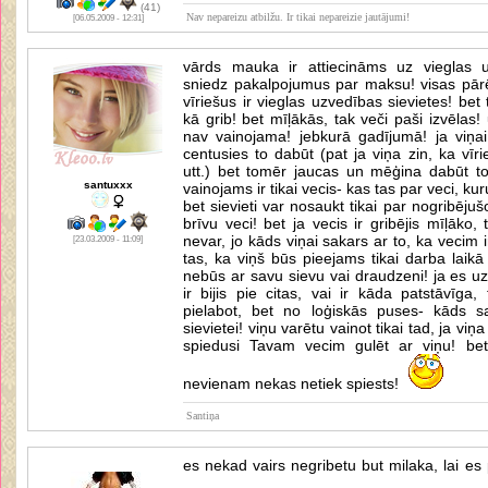
(41)
Nav nepareizu atbilžu. Ir tikai nepareizie jautājumi!
[06.05.2009 - 12:31]
vārds mauka ir attiecināms uz vieglas uz
sniedz pakalpojumus par maksu! visas pārē
vīriešus ir vieglas uzvedības sievietes! bet 
kā grib! bet mīļākās, tak veči paši izvēlas!
nav vainojama! jebkurā gadījumā! ja viņai i
centusies to dabūt (pat ja viņa zin, ka vīr
utt.) bet tomēr jaucas un mēģina dabūt to
santuxxx
vainojams ir tikai vecis- kas tas par veci, kuru
bet sievieti var nosaukt tikai par nogribējuš
brīvu veci! bet ja vecis ir gribējis mīļāko, 
nevar, jo kāds viņai sakars ar to, ka vecim i
[23.03.2009 - 11:09]
tas, ka viņš būs pieejams tikai darba laikā
nebūs ar savu sievu vai draudzeni! ja es uz
ir bijis pie citas, vai ir kāda patstāvīga
pielabot, bet no loģiskās puses- kāds sa
sievietei! viņu varētu vainot tikai tad, ja viņa
spiedusi Tavam vecim gulēt ar viņu! bet
nevienam nekas netiek spiests!
Santiņa
es nekad vairs negribetu but milaka, lai es 