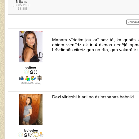
Briljants
[07.05.2008
- 18:38]
Manam vīrietim jau arī nav tā, ka gribās
abiem vienlīdz ok ir 4 dienas nedēļā apm
brīvdienās citreiz gan no rīta, gan vakarā ir s
golfere
[23.07.2009 - 09:23]
Dazi viirieshi ir arii no dzimshanas babniki
iceiceice