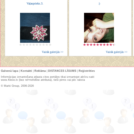
Vaļasprieks.3.
:)
Vairāk galerijās >>
Vairāk galerijās >>
Galvenā lapa
|
Kontakti
|
Reklāma
|
DISTANCES LĪGUMS
|
Reģistrēties
Informācijas izmantošana atļauta citos portālos tikai izmantojot aktīvu saiti
www.Kleoo.lv (bez rel=nofollow attributa), tieši pirms vai pēc raksta
© Marki Group, 2006-2026