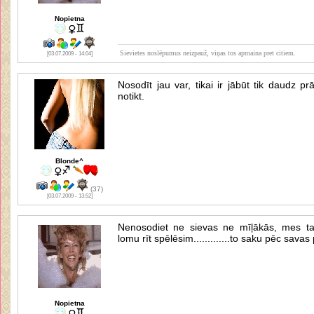
Nopietna
Sievietes noslēpumus neizpauž, viņas tos apmaina pret citiem.
[03.07.2009 - 14:04]
Nosodīt jau var, tikai ir jābūt tik daudz p
notikt.
Blonde^
(37)
[03.07.2009 - 13:52]
Nenosodiet ne sievas ne mīļākās, mes t
lomu rīt spēlēsim.............to saku pēc savas
Nopietna