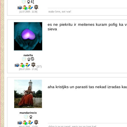
make love, not war!
[11.07.2009 - 11:38]
es ne piekritu ir meitenes kuram pofig ka vina
sieva
natella
(37)
[05.07.2009 - 17:26]
aha kristjiks un parasti tas nekad izradas ka
mandarincix
dzīve ir te un tagad, nevis tur un kaut kad
[05.07.2009 - 17:03]