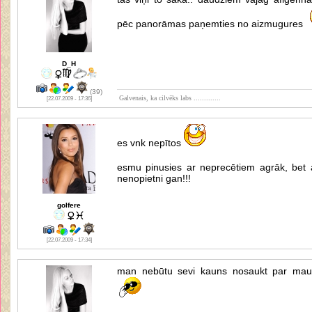
pēc panorāmas paņemties no aizmugures
D_H
(39)
Galvenais, ka cilvēks labs .............
[22.07.2009 - 17:36]
es vnk nepītos
esmu pinusies ar neprecētiem agrāk, bet
nenopietni gan!!!
golfere
[22.07.2009 - 17:34]
man nebūtu sevi kauns nosaukt par mauk