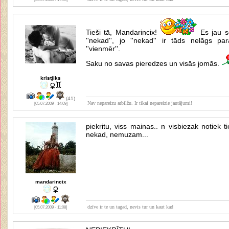
Tieši tā, Mandarincix!
Es jau se
''nekad'', jo ''nekad'' ir tāds nelāgs p
''vienmēr''.
Saku no savas pieredzes un visās jomās.
kristjiks
(41)
Nav nepareizu atbilžu. Ir tikai nepareizie jautājumi!
[05.07.2009 - 14:09]
piekritu, viss mainas.. n visbiezak notiek 
nekad, nemuzam...
mandarincix
dzīve ir te un tagad, nevis tur un kaut kad
[05.07.2009 - 11:08]