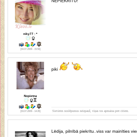
NEPIEKRĪTU!
niky77 : *
[04.07.2009 - 15:56]
piki
Nopietna
Sievietes noslēpumus neizpauž, viņas tos apmaina pret citiem.
[03.07.2009 - 14:35]
Lēdija, pilnībā piekrītu..viss var mainīties vi