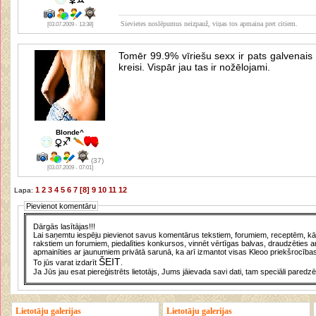
Sievietes noslēpumus neizpauž, viņas tos apmaina pret citiem.
[03.07.2009 - 13:38]
Tomēr 99.9% vīriešu sexx ir pats galvenais 
kreisi. Vispār jau tas ir nožēlojami.
Blonde^
(37)
[03.07.2009 - 07:01]
1
2
3
4
5
6
7
[8]
9
10
11
12
Lapa:
Pievienot komentāru
Dārgās lasītājas!!!
Lai saņemtu iespēju pievienot savus komentārus tekstiem, forumiem, receptēm, kā a
rakstiem un forumiem, piedalīties konkursos, vinnēt vērtīgas balvas, draudzēties a
apmainīties ar jaunumiem privātā sarunā, ka arī izmantot visas Kleoo priekšrocības
ŠEIT
To jūs varat izdarīt
.
Ja Jūs jau esat piereģistrēts lietotājs, Jums jāievada savi dati, tam speciāli paredzē
Lietotāju galerijas
Lietotāju galerijas