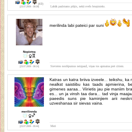
(43)
Labāk pazīstams pūķis, nekā svešs bruņinieks.
[23.07.2009 - 08:39]
merilinda labi pateici par suni
Nopietna
Sievietes noslēpumus neizpauž, viņas tos apmaina pret citiem.
[23.07.2009 - 08:14]
Katras un katra briiva izveele... teikshu, k
nealkst saistiibu kas taads apmierina, b
gimenes aaraa... Viirietis jau pie maniim b
es... un ja vinsh taa dara... tad vinja maaja
paeedis suns pie kaminjiem arii neskri
uzveshanaa sir sievas vaina.
merilinnda
Meri
[23.07.2009 - 00:44]