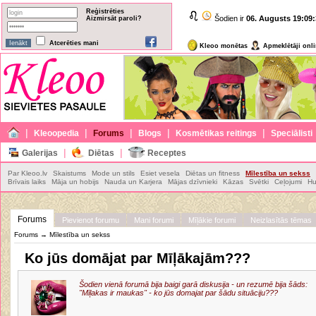
Reģistrēties
Šodien ir
06. Augusts
19:09:
Aizmirsāt paroli?
Atcerēties mani
Kleoo monētas
Apmeklētāji onl
|
|
|
|
|
Kleoopedia
Forums
Blogs
Kosmētikas reitings
Speciālisti
|
|
Galerijas
Diētas
Receptes
Par Kleoo.lv
Skaistums
Mode un stils
Esiet vesela
Diētas un fitness
Mīlestība un sekss
Brīvais laiks
Māja un hobijs
Nauda un Karjera
Mājas dzīvnieki
Kāzas
Svētki
Ceļojumi
Hu
Forums
Pievienot forumu
Mani forumi
Mīļākie forumi
Neizlasītās tēmas
Forums
→
Mīlestība un sekss
Ko jūs domājat par Mīļākajām???
Šodien vienā forumā bija baigi garā diskusija - un rezumē bija šāds:
"Mīļakas ir maukas" - ko jūs domajat par šādu situāciju???