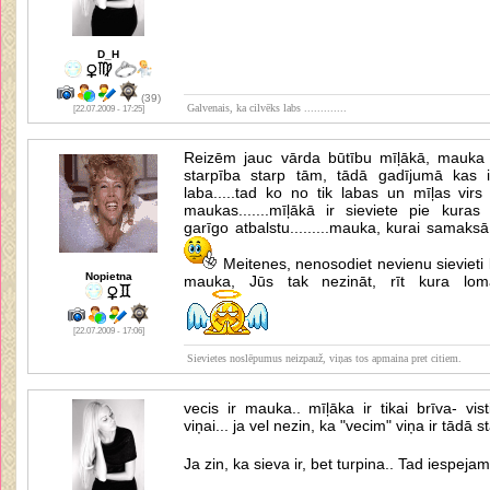
D_H
(39)
Galvenais, ka cilvēks labs .............
[22.07.2009 - 17:25]
Reizēm jauc vārda būtību mīļākā, mauka u
starpība starp tām, tādā gadījumā kas i
laba.....tad ko no tik labas un mīļas virs
maukas.......mīļākā ir sieviete pie kuras 
garīgo atbalstu.........mauka, kurai samaks
Meitenes, nenosodiet nevienu sievieti la
Nopietna
mauka, Jūs tak nezināt, rīt kura lom
[22.07.2009 - 17:06]
Sievietes noslēpumus neizpauž, viņas tos apmaina pret citiem.
vecis ir mauka.. mīļāka ir tikai brīva- vi
viņai... ja vel nezin, ka "vecim" viņa ir tādā s
Ja zin, ka sieva ir, bet turpina.. Tad iespej