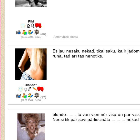
Piki
(36)
Amor vincit omnia.
[03.07.2009 - 14:21]
Es jau nesaku nekad, tikai saku, ka ir jādom
runā, tad arī tas nenotiks.
Blonde^
(37)
[03.07.2009 - 14:20]
blonde........ tu vari vienmēr visu un par vi
Neesi tik par sevi pārliecināta............ nek