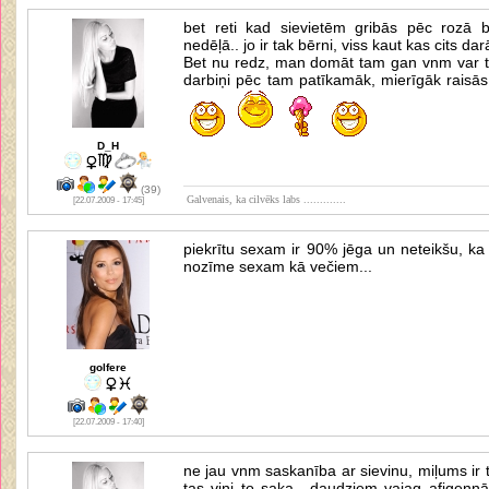
bet reti kad sievietēm gribās pēc rozā b
nedēļā.. jo ir tak bērni, viss kaut kas cits da
Bet nu redz, man domāt tam gan vnm var tras
darbiņi pēc tam patīkamāk, mierīgāk raisās,
D_H
(39)
Galvenais, ka cilvēks labs .............
[22.07.2009 - 17:45]
piekrītu sexam ir 90% jēga un neteikšu, ka 
nozīme sexam kā večiem...
golfere
[22.07.2009 - 17:40]
ne jau vnm saskanība ar sievinu, miļums ir 
tas viņi to saka.. daudziem vajag afigen