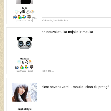
D_H
(39)
Galvenais, ka cilvēks labs .............
[22.07.2009 - 16:18]
es neuzskatu,ka mīļākā ir mauka
trallala
do re mi.....
[22.07.2009 - 16:12]
ciest nevaru vārdu- mauka! skan tik pretīgi!
dzirksteliite