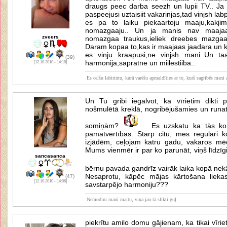
draugs peec darba seezh un lupii TV.. J
paspeejusi uztaisiit vakarinjas,tad vinjsh lab
es pa to laiku piekaartoju maaju,kakjim ka
nomazgaaju.. Un ja manis nav maajaas
zveers
nomazgaa traukus,ieliek dreebes mazgaati
Daram kopaa to,kas ir maajaas jaadara un 
es vinju kraapusi,ne vinjsh mani..Un t
(39)
harmonija,sapratne un miilestiiba..
[12.10.2010 - 14:18]
Es celšu labirintu, kurā varēšu apmaldīties ar to, kurš sagribēs mani a
Un Tu gribi iegalvot, ka vīrietim dikti 
nošmulētā kreklā, nogribējušamies un runat
somiņām?
Es uzskatu ka tās ko ie
pamatvērtības. Starp citu, mēs regulāri 
izjādēm, ceļojam katru gadu, vakaros mēd
Mums vienmēr ir par ko parunāt, viņš līdzīg
sancasanca
bērnu pavada gandrīz vairāk laika kopā nek
Nesaprotu, kāpēc mājas kārtošana lieka
(47)
[12.10.2010 - 14:06]
savstarpējo harmoniju???
Nemodini manī maitu, viņa jau tā slikti guļ
piekrītu amilo domu gājienam, ka tikai vīr