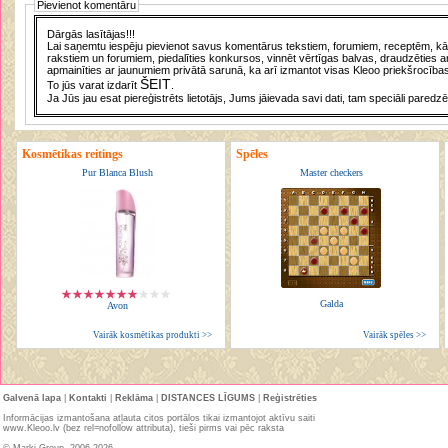
Pievienot komentāru
Dārgās lasītājas!!!
Lai saņemtu iespēju pievienot savus komentārus tekstiem, forumiem, receptēm, kā a
rakstiem un forumiem, piedalīties konkursos, vinnēt vērtīgas balvas, draudzēties a
apmainīties ar jaunumiem privātā sarunā, ka arī izmantot visas Kleoo priekšrocības
ŠEIT
To jūs varat izdarīt
.
Ja Jūs jau esat piereģistrēts lietotājs, Jums jāievada savi dati, tam speciāli paredzē
Kosmētikas reitings
Spēles
Pur Blanca Blush
Master checkers
Galda
Avon
Vairāk kosmētikas produkti >>
Vairāk spēles >>
Galvenā lapa
|
Kontakti
|
Reklāma
|
DISTANCES LĪGUMS
|
Reģistrēties
Informācijas izmantošana atļauta citos portālos tikai izmantojot aktīvu saiti
www.Kleoo.lv (bez rel=nofollow attributa), tieši pirms vai pēc raksta