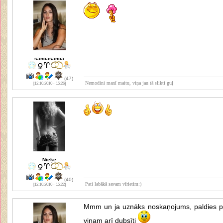
sancasanca
(47)
Nemodini manī maitu, viņa jau tā slikti guļ
[12.10.2010 - 15:26]
Nieķe
(40)
Pati labākā savam vīrietim:)
[12.10.2010 - 15:22]
Mmm un ja uznāks noskaņojums, paldies 
viņam arī dubsīti