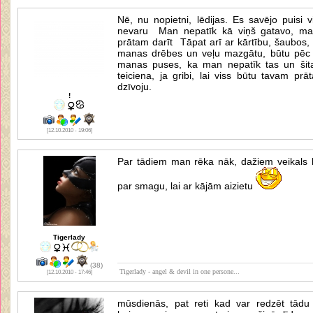
Nē, nu nopietni, lēdijas. Es savējo puisi 
nevaru Man nepatīk kā viņš gatavo, ma
prātam darīt Tāpat arī ar kārtību, šaubos, 
manas drēbes un veļu mazgātu, būtu pēc 
manas puses, ka man nepatīk tas un šita
teiciena, ja gribi, lai viss būtu tavam pr
dzīvoju.
!
[12.10.2010 - 19:06]
Par tādiem man rēka nāk, dažiem veikals b
par smagu, lai ar kājām aizietu
Tigerlady
(38)
Tigerlady - angel & devil in one persone...
[12.10.2010 - 17:46]
mūsdienās, pat reti kad var redzēt tādu s