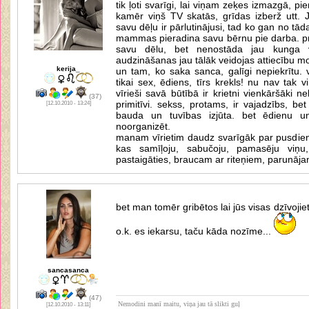
tik ļoti svarīgi, lai viņam zeķes izmazgā, p
kamēr viņš TV skatās, grīdas izberž utt
savu dēļu ir pārlutinājusi, tad ko gan no tā
mammas pieradina savu bērnu pie darba. pro
savu dēlu, bet nenostāda jau kunga v
audzināšanas jau tālāk veidojas attiecību mo
kerija_
un tam, ko saka sanca, galīgi nepiekrītu. 
tikai sex, ēdiens, tīrs krekls! nu nav tak vi
vīrieši savā būtībā ir krietni vienkāršāki n
(37)
primitīvi. sekss, protams, ir vajadzībs, bet
[12.10.2010 - 13:24]
bauda un tuvības izjūta. bet ēdienu un
noorganizēt.
manam vīrietim daudz svarīgāk par pusdienā
kas samīļoju, sabučoju, pamasēju viņu
pastaigāties, braucam ar riteņiem, parunājam
bet man tomēr gribētos lai jūs visas dzīvoj
o.k. es iekarsu, taču kāda nozīme...
sancasanca
(47)
Nemodini manī maitu, viņa jau tā slikti guļ
[12.10.2010 - 13:11]