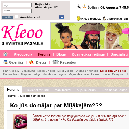
Reģistrēties
Šodien ir
08. Augusts
7:45:5
Aizmirsāt paroli?
Atcerēties mani
Kleoo monētas
Apmeklētāji onl
|
|
|
|
|
Kleoopedia
Forums
Blogs
Kosmētikas reitings
Speciālisti
|
|
Galerijas
Diētas
Receptes
Par Kleoo.lv
Skaistums
Mode un stils
Esiet vesela
Diētas un fitness
Mīlestība un sekss
Brīvais laiks
Māja un hobijs
Nauda un Karjera
Mājas dzīvnieki
Kāzas
Svētki
Ceļojumi
Hu
Forums
Pievienot forumu
Mani forumi
Mīļākie forumi
Neizlasītās tēmas
Forums
→
Mīlestība un sekss
Ko jūs domājat par Mīļākajām???
Šodien vienā forumā bija baigi garā diskusija - un rezumē bija šāds:
"Mīļakas ir maukas" - ko jūs domajat par šādu situāciju???