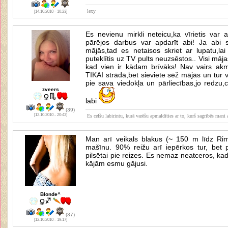
lexy
[14.10.2010 - 10:23]
Es nevienu mirkli neteicu,ka vīrietis var a
pārējos darbus var apdarīt abi! Ja abi 
mājās,tad es netaisos skriet ar lupatu,la
puteklītis uz TV pults neuzsēstos.. Visi māja
kad vien ir kādam brīvāks! Nav vairs akme
TIKAI strādā,bet sieviete sēž mājās un tur 
pie sava viedokļa un pārliecības,jo redzu,
zveers
labi
(39)
[12.10.2010 - 20:43]
Es celšu labirintu, kurā varēšu apmaldīties ar to, kurš sagribēs mani a
Man arī veikals blakus (~ 150 m līdz Rim
mašīnu. 90% reižu arī iepērkos tur, bet 
pilsētai pie reizes. Es nemaz neatceros, kad
kājām esmu gājusi.
Blonde^
(37)
[12.10.2010 - 19:17]