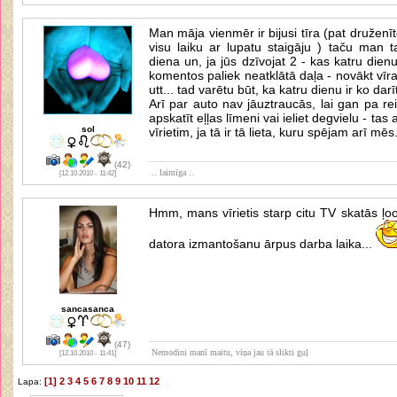
Man māja vienmēr ir bijusi tīra (pat družen
visu laiku ar lupatu staigāju ) taču man 
diena un, ja jūs dzīvojat 2 - kas katru dienu
komentos paliek neatklātā daļa - novākt vīr
utt... tad varētu būt, ka katru dienu ir ko darī
Arī par auto nav jāuztraucās, lai gan pa re
apskatīt eļļas līmeni vai ieliet degvielu - tas 
sol
vīrietim, ja tā ir tā lieta, kuru spējam arī mēs
(42)
.. laimīga ..
[12.10.2010 - 11:42]
Hmm, mans vīrietis starp citu TV skatās ļoot
datora izmantošanu ārpus darba laika...
sancasanca
(47)
Nemodini manī maitu, viņa jau tā slikti guļ
[12.10.2010 - 11:41]
[1]
2
3
4
5
6
7
8
9
10
11
12
Lapa: