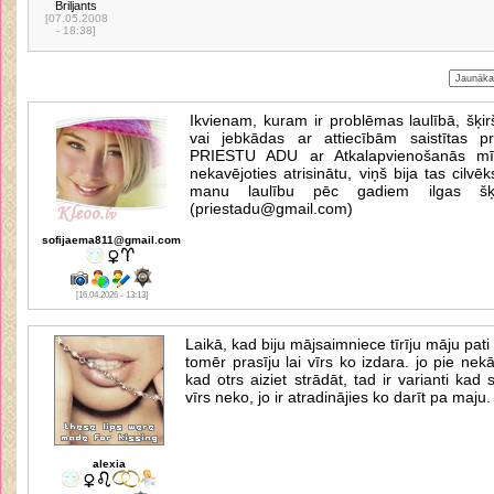
Briljants
[07.05.2008
- 18:38]
Ikvienam, kuram ir problēmas laulībā, šķi
vai jebkādas ar attiecībām saistītas p
PRIESTU ADU ar Atkalapvienošanās mīle
nekavējoties atrisinātu, viņš bija tas cilv
manu laulību pēc gadiem ilgas šķi
(priestadu@gmail.com)
sofijaema811@gmail.com
[16.04.2026 - 13:13]
Laikā, kad biju mājsaimniece tīrīju māju pati
tomēr prasīju lai vīrs ko izdara. jo pie ne
kad otrs aiziet strādāt, tad ir varianti kad 
vīrs neko, jo ir atradinājies ko darīt pa maju.
alexia