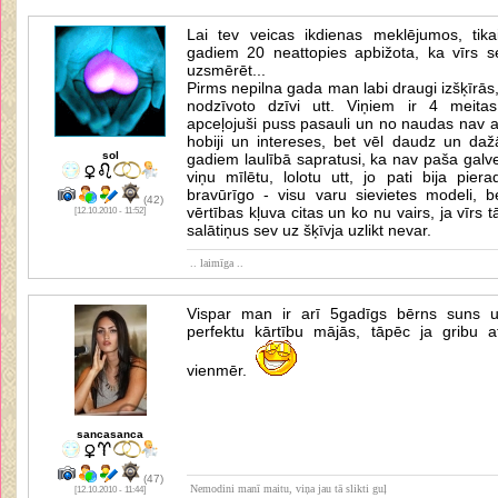
Lai tev veicas ikdienas meklējumos, tika
gadiem 20 neattopies apbižota, ka vīrs s
uzsmērēt...
Pirms nepilna gada man labi draugi izšķīrās
nodzīvoto dzīvi utt. Viņiem ir 4 meit
apceļojuši puss pasauli un no naudas nav atka
hobiji un intereses, bet vēl daudz un da
sol
gadiem laulībā sapratusi, ka nav paša galve
viņu mīlētu, lolotu utt, jo pati bija pierad
bravūrīgo - visu varu sievietes modeli, be
(42)
vērtības kļuva citas un ko nu vairs, ja vīrs 
[12.10.2010 - 11:52]
salātiņus sev uz šķīvja uzlikt nevar.
.. laimīga ..
Vispar man ir arī 5gadīgs bērns suns u
perfektu kārtību mājās, tāpēc ja gribu a
vienmēr.
sancasanca
(47)
Nemodini manī maitu, viņa jau tā slikti guļ
[12.10.2010 - 11:44]