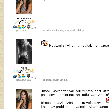
sancasanca
(47)
Nemodini manī maitu, viņa jau tā slikti guļ
[12.10.2010 - 15:17]
Neaizmirsti viņam arī pakaļu nomazgā
Nieķe
(40)
Pati labākā savam vīrietim:)
[12.10.2010 - 15:11]
"maaju sakaartot var arii viirietis..eest uztai
pats sevi apmierināt arī taču var vīrietis
bikses, un aiziet izbaudīt īstu veču dzīvi!!!
Labi, nav problēmu, atvainojos visām kuras