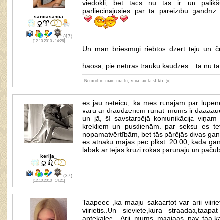
viedokli, bet tāds nu tas ir un pali
pārliecinājusies par tā pareizību gandrī
sancasanca
(47)
[12.10.2010 - 14:26]
Un man briesmīgi riebtos dzert tēju un čub
haosā, pie netīras trauku kaudzes... tā nu ta
Nemodini manī maitu, viņa jau tā slikti guļ
es jau neteicu, ka mēs runājam par lūpe
varu ar draudzenēm runāt. mums ir daaaaudz 
un jā, šī savstarpējā komunikācija viņam
krekliem un pusdienām. par seksu es tev 
nopamatvērtībām, bet tās pārējās divas gan
es atnāku mājās pēc plkst. 20:00, kāda gan
labāk ar tējas krūzi rokās parunāju un pačubi
kerija_
(37)
[12.10.2010 - 14:21]
Taapeec ,ka maaju sakaartot var arii viirieti
viirietis..Un sieviete,kura straadaa,taapat
aptekalee.. Arii mums maajaas nav taa,ka