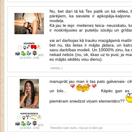
Nu, bet dari tā kā Tev patīk un kā vēlies, 
pārējiem, ka sieviete ir apkopēja-kalpone
modeļa.
Kā jau te iepr. meitenes teica- neuzskatu, ka 
ir noskrējusies ar putekļu sūcēju un grīda
vai arī darbojas kā trauku mazgājamā maš
zandale
bet nu, tās lietas ir mājās jādara, un katr
savu darbības modeli. Un 10000% zinu, ka
nekad nebūs (nu, ok, kkas uz to pusi, ja ma
(43)
[12.10.2010 - 13:09]
es mājās sēdētu visu dienu).
sakarīga ;)
manuprāt jau man ir tas pats galvenais- cil
un lolo...
Kāpēc gan es n
piemēram sniedzot viņam elementāro??
sancasanca
(47)
Nemodini manī maitu, viņa jau tā slikti guļ
[12.10.2010 - 12:54]