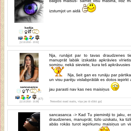
baigos maisus- samet visu mašinā, līdz ma
izstumjot un aidā
kadija
[12.10.2010 - 15:52]
Nja, runājot par to tavas draudzenes t
manuprāt labāk izskatās apkrāvies vīrieti
somiņu, nekā sieviete, kura teš apkrāvusies
Nja, šeit gan es runāju par pārtika
un visu parēju vislabprātāk es dotos iepirk
sancasanca
jau parasti nav kas nes maisiņus
(47)
Nemodini manī maitu, viņa jau tā slikti guļ
[12.10.2010 - 15:39]
sancasanca -> Kad Tu pieminēji to jaku, es
draudzenes, manuprāt, tizlo uzskatu, ka tizli 
abās rokās turot iepirkumu maisiņus un viņ