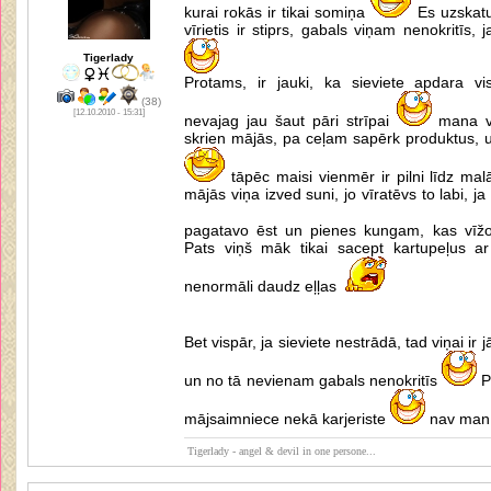
kurai rokās ir tikai somiņa
Es uzskatu
vīrietis ir stiprs, gabals viņam nenokritīs,
Tigerlady
Protams, ir jauki, ka sieviete apdara v
(38)
[12.10.2010 - 15:31]
nevajag jau šaut pāri strīpai
mana vī
skrien mājās, pa ceļam sapērk produktus, 
tāpēc maisi vienmēr ir pilni līdz ma
mājās viņa izved suni, jo vīratēvs to labi, ja 1
pagatavo ēst un pienes kungam, kas vīžo 
Pats viņš māk tikai sacept kartupeļus a
nenormāli daudz eļļas
Bet vispār, ja sieviete nestrādā, tad viņai ir
un no tā nevienam gabals nenokritīs
P
mājsaimniece nekā karjeriste
nav man 
Tigerlady - angel & devil in one persone...