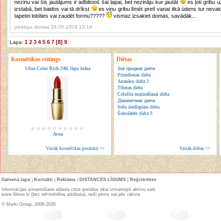
nezinu vai šis jautājums ir adbilstoš šai lapai, bet nezināju kur jautāt
es ļoti gribu uzlīmēt skaistu ainavas foto tapeti vanas
izstabā, bet baidos vai tā drīkst
es viņu gribu līmēt pretī vanai itkā ūdens tur nevaidzētu tikt klāt, bet vais mitris gais neliktu
tapetei lobīties vai zaudēt formu?????
vismaz izsakiet domas, savādāk...
pēdējas domas 28.05.2009 12:16
1
2
3
4
5
6
7
[8]
9
Lapa:
Kosmētikas reitings
Diētas
Ultra Color Rich 24K lūpu krāsa
Зов предков диета
Pirmdienas diēta
Ananāsu diēta 2
Tibetas diēta
Celulīta mazināšanai diēta
Динамичная диета
Sešu ziedlapiņu diēta
Šokolādes diēta 3
Avon
Vairāk kosmētikas produkti >>
Vairāk diētas >>
Galvenā lapa
|
Kontakti
|
Reklāma
|
DISTANCES LĪGUMS
|
Reģistrēties
Informācijas izmantošana atļauta citos portālos tikai izmantojot aktīvu saiti
www.Kleoo.lv (bez rel=nofollow attributa), tieši pirms vai pēc raksta
© Marki Group, 2006-2026