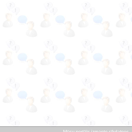
Mūsu portāls izmanto sīkdatnes