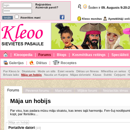
Reģistrēties
Šodien ir
09. Augusts
9:20:2
Aizmirsāt paroli?
Atcerēties mani
Kleoo monētas
Apmeklētāji onl
|
|
|
|
|
Kleoopedia
Forums
Blogs
Kosmētikas reitings
Speciālisti
|
|
Galerijas
Diētas
Receptes
Par Kleoo.lv
Skaistums
Mode un stils
Esiet vesela
Diētas un fitness
Mīlestība un sekss
Ģ
Brīvais laiks
Māja un hobijs
Nauda un Karjera
Mājas dzīvnieki
Kāzas
Svētki
Ceļojumi
H
Forums
Pievienot forumu
Mani forumi
Mīļākie forumi
Neizlasītās tēmas
Māja un hobijs
Par visu, kas padara mūsu māju skaistu, kas ienes tajā harmoniju. Fen-šuj noslēpumi!
kopt, par floristiku…
Māja un hobijs
Portatīvie datori
[10]