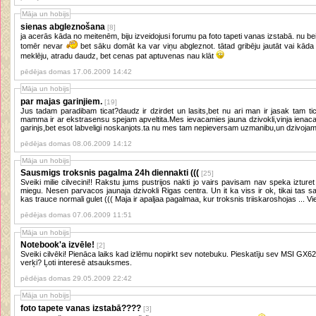
Māja un hobijs
sienas abgleznošana
[8]
ja acerās kāda no meitenēm, biju izveidojusi forumu pa foto tapeti vanas izstabā. nu bei
tomēr nevar
bet sāku domāt ka var viņu abgleznot. tātad gribēju jautāt vai kāda nezin cik tāds prieks maksā, jo google
meklēju, atradu daudz, bet cenas pat aptuvenas nau klāt
pēdējas domas 17.06.2009 14:42
Māja un hobijs
par majas garinjiem.
[19]
Jus tadam paradibam ticat?daudz ir dzirdet un lasits,bet nu ari man ir jasak tam ticet.. saksu ar to ka manam kru
mamma ir ar ekstrasensu spejam apveltita.Mes ievacamies jauna dzivokli,vinja iena
garinjs,bet esot labveligi noskanjots.ta nu mes tam nepieversam uzmanibu,un dzivojam
pēdējas domas 08.06.2009 14:12
Māja un hobijs
Sausmigs troksnis pagalma 24h diennakti (((
[25]
Sveiki milie cilvecini!! Rakstu jums pustrijos nakti jo vairs pavisam nav speka izturet drausmigo troksni pagalma kas trauce
miegu. Nesen parvacos jaunaja dzivokli Rigas centra. Un it ka viss ir ok, tikai tas sausmigakais troksnis no kondicionieriem
kas trauce normali gulet ((( Maja ir
pēdējas domas 07.06.2009 11:51
Māja un hobijs
Notebook'a izvēle!
[2]
Sveiki cilvēki! Pienāca laiks kad izlēmu nopirkt sev notebuku. Pieskatīju sev MSI GX6
verķi? Ļoti interesē atsauksmes.
pēdējas domas 29.05.2009 22:42
Māja un hobijs
foto tapete vanas izstabā????
[3]