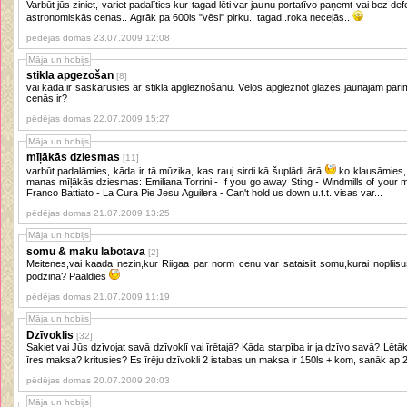
Varbūt jūs ziniet, variet padalīties kur tagad lēti var jaunu portatīvo paņemt vai bez defektiem- i
astronomiskās cenas.. Agrāk pa 600ls "vēsi" pirku.. tagad..roka neceļās..
pēdējas domas 23.07.2009 12:08
Māja un hobijs
stikla apgezošan
[8]
vai kāda ir saskārusies ar stikla apgleznošanu. Vēlos apgleznot glāzes jaunajam pā
cenās ir?
pēdējas domas 22.07.2009 15:27
Māja un hobijs
mīļākās dziesmas
[11]
varbūt padalāmies, kāda ir tā mūzika, kas rauj sirdi kā šuplādi ārā
ko klausāmies, kad esam laimīgas vai bēdīgas. dažas
manas mīļākās dziesmas: Emiliana Torrini - If you go away Sting - Windmills of your mind Bruce Springsteen - Secret Garden
Franco Battiato - La Cura Pie Jesu Aguilera - Can't hold us down u.t.t. visas var...
pēdējas domas 21.07.2009 13:25
Māja un hobijs
somu & maku labotava
[2]
Meitenes,vai kaada nezin,kur Riigaa par norm cenu var sataisiit somu,kurai nopliisus
podzina? Paaldies
pēdējas domas 21.07.2009 11:19
Māja un hobijs
Dzīvoklis
[32]
Sakiet vai Jūs dzīvojat savā dzīvoklī vai īrētajā? Kāda starpība ir ja dzīvo savā? Lētāk
īres maksa? kritusies? Es īrēju dzīvokli 2 istabas un maksa ir 150ls + kom, sanāk ap 
pēdējas domas 20.07.2009 20:03
Māja un hobijs