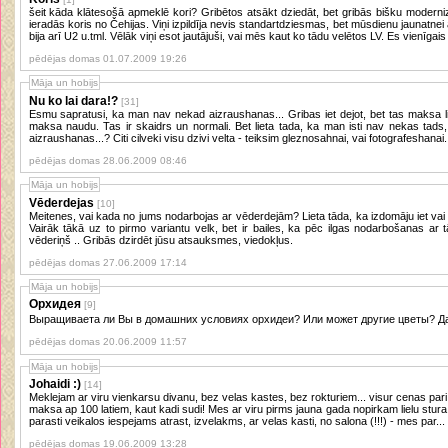
šeit kāda klātesošā apmeklē kori? Gribētos atsākt dziedāt, bet gribās bišku modern
ieradās koris no Čehijas. Viņi izpildīja nevis standartdziesmas, bet mūsdienu jaunatne
bija arī U2 u.tml. Vēlāk viņi esot jautājuši, vai mēs kaut ko tādu velētos LV. Es vienīgais t
pēdējas domas 01.07.2009 19:26
Māja un hobijs
Nu ko lai dara!?
[31]
Esmu sapratusi, ka man nav nekad aizraushanas... Gribas iet dejot, bet tas maksa lie
maksa naudu. Tas ir skaidrs un normali. Bet lieta tada, ka man isti nav nekas tads
aizraushanas...? Citi cilveki visu dzivi velta - teiksim gleznosahnai, vai fotografeshanai..
pēdējas domas 28.06.2009 08:46
Māja un hobijs
Vēderdejas
[10]
Meitenes, vai kada no jums nodarbojas ar vēderdejām? Lieta tāda, ka izdomāju iet vai
Vairāk tākā uz to pirmo variantu velk, bet ir bailes, ka pēc ilgas nodarbošanas ar 
vēderiņš .. Gribās dzirdēt jūsu atsauksmes, viedokļus.
pēdējas domas 27.06.2009 17:14
Māja un hobijs
Орхидея
[9]
Выращив
pēdējas domas 20.06.2009 11:57
Māja un hobijs
Johaidi :)
[14]
Meklejam ar viru vienkarsu divanu, bez velas kastes, bez rokturiem... visur cenas pari 2
maksa ap 100 latiem, kaut kadi sudi! Mes ar viru pirms jauna gada nopirkam lielu stura divanu, kas ir pez imeriem lielaks, neka
parasti veikalos iespejams atrast, izvelakms, ar velas kasti, no salona (!!!) - mes par...
pēdējas domas 19.06.2009 13:28