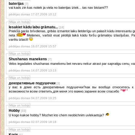
baterijas
[7]
vai kads zin kas notiek ja viela no baterijas iztek... tas nav bistami??
pēdējas domas 17.07.2009 10:12
Māja un hobijs
Iesakiet kādu labu grāmatu...
[18]
Priekšā garās brīvdienas, gribās izmantot laiku lietderīgu un palasīt kādu interesantu g
neta
Meitenes, varbūt esat pēdējā laikā kādu foršu grāmatiņu izlasījušas. Padalieties iespaidos vai vnk iesakiet, ko
varētu izlasīt!
pēdējas domas 16.07.2009 15:57
Māja un hobijs
Shushanas manekens
[7]
Velos iegadaties shushanas manekenu bet nevaru nekur atrast par sapratigu cenu, vai
pēdējas domas 14.07.2009 13:13
Māja un hobijs
декоративные подушечки
[3]
у вас в доме есть декоративные подушечки?как вы вообще относитесь к 
возможности всем ответить,для меня это важно.заранее всем спасибо
pēdējas domas 04.07.2009 19:25
Māja un hobijs
Hobby
[33]
U kogo kakoe hobby? Mozhet kto chem neobichnim uvlekaetsja?
pēdējas domas 02.07.2009 18:18
Māja un hobijs
Koris
[1]