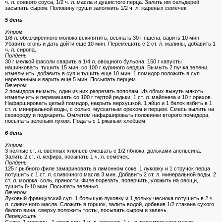
ч. л. соевого соуса, 1/2 ч. л. масла и душистого перца. Залить им сельдерей,
засыпать сыром. Половину груши заполнить 1/2 ч. л. жареных семечек.
5 день
Утром
1/8 л. обезжиренного молока вскипятить, всыпать 30 г пшена, варить 10 мин.
Убавить огонь и дать дойти еще 10 мин. Перемешать с 2 ст. л. малины, добавить 1
ч. л. сиропа.
Полдень
30 г мелкой фасоли сварить в 1/4 л. овощного бульона. 150 г капусты
нашинковать, тушить 15 мин. со 100 г куриного сердца. Вымыть 2 пучка зелени,
измельчить, добавить в суп и тушить еще 10 мин. 1 помидор положить в суп
нарезанным и варить еще 5 мин. Посыпать перцем.
Вечером
2 помидора вымыть, один из них разрезать пополам. Из обоих вынуть мякоть,
измельчить и перемешать со 100 г тертой редьки, 1 ст. л. майонеза и 10 г орехов.
Нафаршировать целый помидор, накрыть верхушкой. 1 яйцо и 1 белок взбить в 1
ст. л. минеральной воды, с солью, мускатным орехом и перцем. Cмесь вылить на
сковороду и поджарить. Омлетом нафаршировать половинки второго помидора,
посыпать зеленым луком. Подать с 1 ржаным хлебцем.
6 день
Утром
3 полные ст. л. овсяных хлопьев смешать с 1/2 яблока, дольками апельсина.
Залить 2 ст. л. кефира, посыпать 1 ч. л. семечек.
Полдень
125 г рыбного филе замариновать в лимонном соке. 1 луковку и 1 стручок перца
потушить с 1 ст. л. сливочного масла 3 мин. Добавить 2 ст. л. минеральной воды, 2
ст. л. молока, соль, пряности. Филе порезать, поперчить, уложить на овощи,
тушить 8-10 мин. Посыпать зеленью.
Вечером
Луковый французский суп. 1 большую луковку и 1 дольку чеснока потушить в 2 ч.
л. сливочного масла. Cложить в горшок, залить водой, добавив 1/2 стакана сухого
белого вина, сверху положить тосты, посыпать сыром и запечь.
Перекусить