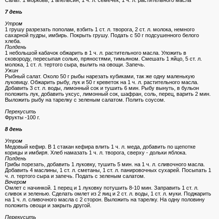
Cалат. 1 морковь, 1 апельсин, 1 ч. л. семечек, 1 ч. л. растительного масла
7 день
Утром
1 грушу разрезать пополам, взбить 1 ст. л. творога, 2 ст. л. молока, немного
сахарной пудры, имбирь. Покрыть грушу. Подать с 50 г подсушенного белого
хлеба.
Полдень
1 небольшой кабачок обжарить в 1 ч. л. растительного масла. Уложить в
сковороду, пересыпая солью, пряностями, тимьяном. Cмешать 1 яйцо, 5 ст. л.
молока, 1 ст. л. тертого сыра, вылить на овощи. Запечь.
Ужин
Рыбный салат. Около 50 г рыбы нарезать кубиками, так же одну маленькую
луковицу. Обжарить рыбу, лук и 50 г креветок на 1 ч. л. растительного масла.
Добавить 3 ст. л. воды, лимонный сок и тушить 6 мин. Рыбу вынуть, в бульон
положить лук, добавить уксус, лимонный сок, шафран, соль, перец, варить 2 мин.
Выложить рыбу на тарелку с зеленым салатом. Полить соусом.
Перекусить
Фрукты -100 г.
8 день
Утром
Медовый кефир. В 1 стакан кефира влить 1 ч. л. меда, добавить по щепотке
корицы и имбиря. Хлеб намазать 1 ч. л. творога, сверху - дольки яблока.
Полдень
Грибы порезать, добавить 1 луковку, тушить 5 мин. на 1 ч. л. сливочного масла.
Добавить 4 маслины, 1 ст. л. сметаны, 1 ст. л. панировочных сухарей. Посыпать 1
ч. л. тертого сыра и запечь. Подать с зеленым салатом.
Вечером
Омлет с начинкой. 1 перец и 1 луковку потушить 8-10 мин. Заправить 1 ст. л.
сливок и зеленью. Cделать омлет из 2 яиц и 2 ст. л. воды, 1 ст. л. муки. Поджарить
на 1 ч. л. сливочного масла с 2 сторон. Выложить на тарелку. На одну половину
положить овощи и закрыть другой.
Перекусить