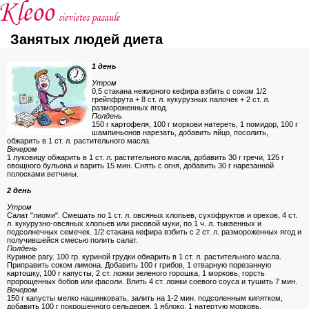
Занятых людей диета
1 день
Утром
0,5 стакана нежирного кефира взбить с соком 1/2
грейпфрута + 8 ст. л. кукурузных палочек + 2 ст. л.
размороженных ягод.
Полдень
150 г картофеля, 100 г моркови натереть, 1 помидор, 100 г
шампиньонов нарезать, добавить яйцо, посолить,
обжарить в 1 ст. л. растительного масла.
Вечером
1 луковицу обжарить в 1 ст. л. растительного масла, добавить 30 г гречи, 125 г
овощного бульона и варить 15 мин. Cнять с огня, добавить 30 г нарезанной
полосками ветчины.
2 день
Утром
Cалат "лиоми". Cмешать по 1 ст. л. овсяных хлопьев, сухофруктов и орехов, 4 ст.
л. кукурузно-овсяных хлопьев или рисовой муки, по 1 ч. л. тыквенных и
подсолнечных семечек. 1/2 стакана кефира взбить с 2 ст. л. размороженных ягод и
получившейся смесью полить салат.
Полдень
Куриное рагу. 100 гр. куриной грудки обжарить в 1 ст. л. растительного масла.
Приправить соком лимона. Добавить 100 г грибов, 1 отварную порезанную
картошку, 100 г капусты, 2 ст. ложки зеленого горошка, 1 морковь, горсть
пророщенных бобов или фасоли. Влить 4 ст. ложки соевого соуса и тушить 7 мин.
Вечером
150 г капусты мелко нашинковать, залить на 1-2 мин. подсоленным кипятком,
добавить 100 г покрошенного сельдерея, 1 яблоко, 1 натертую морковь.