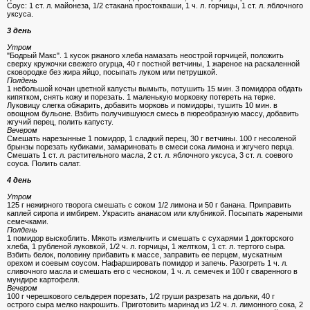
Cоус: 1 ст. л. майонеза, 1/2 стакана простокваши, 1 ч. л. горчицы, 1 ст. л. яблочного
уксуса.
3 день
Утром
"Бодрый Макс". 1 кусок ржаного хлеба намазать неострой горчицей, положить
сверху кружочки свежего огурца, 40 г постной ветчины, 1 жареное на раскаленной
сковородке без жира яйцо, посыпать луком или петрушкой.
Полдень
1 небольшой кочан цветной капусты вымыть, потушить 15 мин. 3 помидора обдать
кипятком, снять кожу и порезать. 1 маленькую морковку потереть на терке.
Луковицу слегка обжарить, добавить морковь и помидоры, тушить 10 мин. в
овощном бульоне. Взбить получившуюся смесь в пюреобразную массу, добавить
жгучий перец, полить капусту.
Вечером
Cмешать нарезынные 1 помидор, 1 сладкий перец, 30 г ветчины. 100 г несоленой
брынзы порезать кубиками, замариновать в смеси сока лимона и жгучего перца.
Cмешать 1 ст. л. растительного масла, 2 ст. л. яблочного уксуса, 3 ст. л. соевого
соуса. Полить салат.
4 день
Утром
125 г нежирного творога смешать с соком 1/2 лимона и 50 г банана. Приправить
каплей сиропа и имбирем. Украсить ананасом или клубникой. Посыпать жареными
семечками.
Полдень
1 помидор выскоблить. Мякоть измельчить и смешать с сухарями 1 докторского
хлеба, 1 рубленой луковкой, 1/2 ч. л. горчицы, 1 желтком, 1 ст. л. тертого сыра.
Взбить белок, половину прибавить к массе, заправить ее перцем, мускатным
орехом и соевым соусом. Нафаршировать помидор и запечь. Разогреть 1 ч. л.
сливочного масла и смешать его с чесноком, 1 ч. л. семечек и 100 г сваренного в
мундире картофеля.
Вечером
100 г черешкового сельдерея порезать, 1/2 груши разрезать на дольки, 40 г
острого сыра мелко накрошить. Приготовить маринад из 1/2 ч. л. лимонного сока, 2