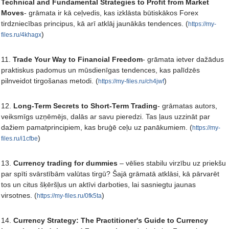
Technical and Fundamental Strategies to Profit from Market
Moves
- grāmata ir kā ceļvedis, kas izklāsta būtiskākos Forex
tirdzniecības principus, kā arī atklāj jaunākās tendences. (
https://my-
)
files.ru/4khagx
11.
Trade Your Way to Financial Freedom
- grāmata ietver dažādus
praktiskus padomus un mūsdienīgas tendences, kas palīdzēs
pilnveidot tirgošanas metodi. (
)
https://my-files.ru/ch4jwf
12.
Long-Term Secrets to Short-Term Trading
- grāmatas autors,
veiksmīgs uzņēmējs, dalās ar savu pieredzi. Tas ļaus uzzināt par
dažiem pamatprincipiem, kas bruģē ceļu uz panākumiem. (
https://my-
)
files.ru/i1cfbe
13.
Currency trading for dummies
– vēlies stabilu virzību uz priekšu
par spīti svārstībām valūtas tirgū? Šajā grāmatā atklāsi, kā pārvarēt
tos un citus šķēršļus un aktīvi darboties, lai sasniegtu jaunas
virsotnes. (
)
https://my-files.ru/0fk5ta
14.
Currency Strategy: The Practitioner's Guide to Currency