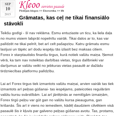
SEP
10
Pēdējais blogos
>>
Ekonomika
>>
lifit
2015
Grāmatas, kas ceļ ne tikai finansiālo
stāvokli
Teikšu godīgi - šī nav reklāma. Esmu entuziaste un ticu, ka liela daļa
no mums visiem labprāt nopelnītu vairāk. Tikai dalos ar to, kas var
palīdzēt ne tikai pelnīt, bet arī celt pašapziņu. Katru grāmatu esmu
lasījusi un tāpēc arī dodu iespēju tās izlasīt bez maksas citiem.
Forex ir starptautisks finanšu tirgus, kurā notiek valūtu maiņa. Ņemot
vērā, ka tam nav noteiktas darbības vietas, tirgus dalībnieki var
darījumus ar valūtu veikt no jebkuras vietas pasaulē ar dažādu
tirdzniecības platformu palīdzību.
Lai arī Forex tirgus tiek izmantots valūtu maiņai, arvien vairāk tas tiek
izmantots arī peļņas gūšanai- tas iespējams, pateicoties regulārām
valūtu kursu svārstībām. Lai arī jārēķinās ar nemitīgām izmaiņām,
Forex tirgū peļņu var gūt gan no valūtu kursa pieauguma, gan
krišanās. Šis arī ir viens no iemesliem, kādēļ daudziem cilvēkiem visā
pasaulē šis ir kļuvis par galveno peļņas gūšanas avotu. Tas, protams,