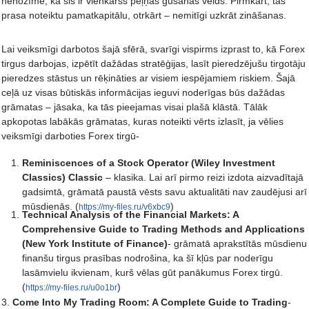
nenozīmē, ka šis ir vienkāršs peļņas gūšanas veids. Pirmkārt, tas
prasa noteiktu pamatkapitālu, otrkārt – nemitīgi uzkrāt zināšanas.
Lai veiksmīgi darbotos šajā sfērā, svarīgi vispirms izprast to, kā Forex
tirgus darbojas, izpētīt dažādas stratēģijas, lasīt pieredzējušu tirgotāju
pieredzes stāstus un rēķināties ar visiem iespējamiem riskiem. Šajā
ceļā uz visas būtiskās informācijas ieguvi noderīgas būs dažādas
grāmatas – jāsaka, ka tās pieejamas visai plašā klāstā. Tālāk
apkopotas labākās grāmatas, kuras noteikti vērts izlasīt, ja vēlies
veiksmīgi darboties Forex tirgū-
Reminiscences of a Stock Operator (Wiley Investment
Classics) Classic
– klasika. Lai arī pirmo reizi izdota aizvadītajā
gadsimtā, grāmatā paustā vēsts savu aktualitāti nav zaudējusi arī
mūsdienās. (
)
https://my-files.ru/v6xbc9
Technical Analysis of the Financial Markets: A
Comprehensive Guide to Trading Methods and Applications
(New York Institute of Finance)
- grāmatā aprakstītās mūsdienu
finanšu tirgus prasības nodrošina, ka šī kļūs par noderīgu
lasāmvielu ikvienam, kurš vēlas gūt panākumus Forex tirgū.
(
)
https://my-files.ru/u0o1br
3.
Come Into My Trading Room: A Complete Guide to Trading
-