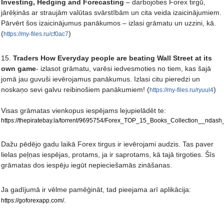
Investing, Hedging and Forecasting
– darbojoties Forex tirgū,
jārēķinās ar straujām valūtas svārstībām un cita veida izaicinājumiem.
Pārvērt šos izaicinājumus panākumos – izlasi grāmatu un uzzini, kā.
(
)
https://my-files.ru/cf0ac7
15.
Traders How Everyday people are beating Wall Street at its
own game
- izlasot grāmatu, varēsi iedvesmoties no tiem, kas šajā
jomā jau guvuši ievērojamus panākumus. Izlasi citu pieredzi un
noskaņo sevi galvu reibinošiem panākumiem! (
)
https://my-files.ru/ryuul4
Visas grāmatas vienkopus iespējams lejupielādēt te:
https://thepiratebay.la/torrent/9695754/Forex_TOP_15_Books_Collection__ndas
Dažu pēdējo gadu laikā Forex tirgus ir ievērojami audzis. Tas paver
lielas peļņas iespējas, protams, ja ir saprotams, kā tajā tirgoties. Šīs
grāmatas dos iespēju iegūt nepieciešamās zināšanas.
Ja gadījumā ir vēlme pamēģināt, tad pieejama arī aplikācija:
.
https://goforexapp.com/