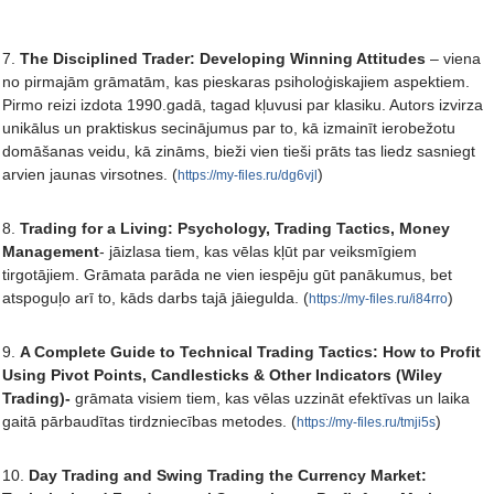
7.
The Disciplined Trader: Developing Winning Attitudes
– viena
no pirmajām grāmatām, kas pieskaras psiholoģiskajiem aspektiem.
Pirmo reizi izdota 1990.gadā, tagad kļuvusi par klasiku. Autors izvirza
unikālus un praktiskus secinājumus par to, kā izmainīt ierobežotu
domāšanas veidu, kā zināms, bieži vien tieši prāts tas liedz sasniegt
arvien jaunas virsotnes. (
)
https://my-files.ru/dg6vjl
8.
Trading for a Living: Psychology, Trading Tactics, Money
Management
- jāizlasa tiem, kas vēlas kļūt par veiksmīgiem
tirgotājiem. Grāmata parāda ne vien iespēju gūt panākumus, bet
atspoguļo arī to, kāds darbs tajā jāiegulda. (
)
https://my-files.ru/i84rro
9.
A Complete Guide to Technical Trading Tactics: How to Profit
Using Pivot Points, Candlesticks & Other Indicators (Wiley
Trading)-
grāmata visiem tiem, kas vēlas uzzināt efektīvas un laika
gaitā pārbaudītas tirdzniecības metodes. (
)
https://my-files.ru/tmji5s
10.
Day Trading and Swing Trading the Currency Market: