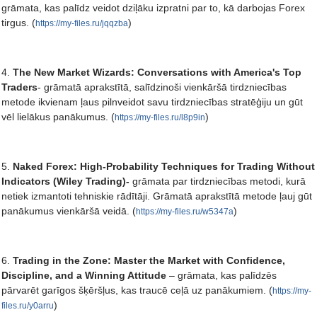
grāmata, kas palīdz veidot dziļāku izpratni par to, kā darbojas Forex
tirgus. (
)
https://my-files.ru/jqqzba
4.
The New Market Wizards: Conversations with America's Top
Traders
- grāmatā aprakstītā, salīdzinoši vienkāršā tirdzniecības
metode ikvienam ļaus pilnveidot savu tirdzniecības stratēģiju un gūt
vēl lielākus panākumus. (
)
https://my-files.ru/l8p9in
5.
Naked Forex: High-Probability Techniques for Trading Without
Indicators (Wiley Trading)-
grāmata par tirdzniecības metodi, kurā
netiek izmantoti tehniskie rādītāji. Grāmatā aprakstītā metode ļauj gūt
panākumus vienkāršā veidā. (
)
https://my-files.ru/w5347a
6.
Trading in the Zone: Master the Market with Confidence,
Discipline, and a Winning Attitude
– grāmata, kas palīdzēs
pārvarēt garīgos šķēršļus, kas traucē ceļā uz panākumiem. (
https://my-
)
files.ru/y0arru