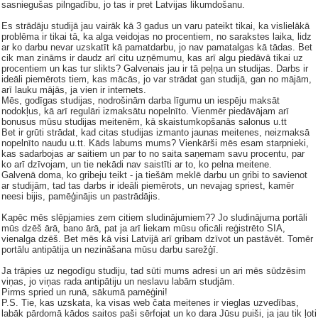
sasniegušas pilngadību, jo tas ir pret Latvijas likumdošanu.
Es strādāju studijā jau vairāk kā 3 gadus un varu pateikt tikai, ka vislielākā
problēma ir tikai tā, ka alga veidojas no procentiem, no sarakstes laika, lidz
ar ko darbu nevar uzskatīt kā pamatdarbu, jo nav pamatalgas kā tādas. Bet
cik man zināms ir daudz arī citu uzņēmumu, kas arī algu piedāvā tikai uz
procentiem un kas tur slikts? Galvenais jau ir tā peļņa un studijas. Darbs ir
ideāli piemērots tiem, kas mācās, jo var strādat gan studijā, gan no mājām,
arī lauku mājās, ja vien ir internets.
Mēs, godīgas studijas, nodrošinām darba līgumu un iespēju maksāt
nodokļus, kā arī regulāri izmaksātu nopelnīto. Vienmēr piedāvājam arī
bonusus mūsu studijas meitenēm, kā skaistumkopšanās salonus u.tt
Bet ir grūti strādat, kad citas studijas izmanto jaunas meitenes, neizmaksā
nopelnīto naudu u.tt. Kāds labums mums? Vienkārši mēs esam starpnieki,
kas sadarbojas ar saitiem un par to no saita saņemam savu procentu, par
ko arī dzīvojam, un tie nekādi nav saistīti ar to, ko pelna meitene.
Galvenā doma, ko gribeju teikt - ja tiešām meklē darbu un gribi to savienot
ar studijām, tad tas darbs ir ideāli piemērots, un nevajag spriest, kamēr
neesi bijis, pamēģinājis un pastrādājis.
Kapēc mēs slēpjamies zem citiem sludinājumiem?? Jo sludinājuma portāli
mūs dzēš ārā, bano ārā, pat ja arī liekam mūsu oficāli reģistrēto SIA,
vienalga dzēš. Bet mēs kā visi Latvijā arī gribam dzīvot un pastāvēt. Tomēr
portālu antipātija un nezināšana mūsu darbu sarežģī.
Ja trāpies uz negodīgu studiju, tad sūti mums adresi un ari mēs sūdzēsim
viņas, jo viņas rada antipātiju un neslavu labām studjām.
Pirms spried un runā, sākumā pamēģini!
P.S. Tie, kas uzskata, ka visas web čata meitenes ir vieglas uzvedības,
labāk pārdomā kādos saitos paši sērfojat un ko dara Jūsu puiši, ja jau tik ļoti