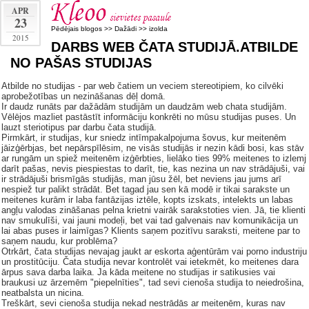
APR
23
Pēdējais blogos
>>
Dažādi
>>
izolda
2015
DARBS WEB ČATA STUDIJĀ.ATBILDE
NO PAŠAS STUDIJAS
Atbilde no studijas - par web čatiem un veciem stereotipiem, ko cilvēki
aprobežotības un nezināšanas dēļ domā.
Ir daudz runāts par dažādām studijām un daudzām web chata studijām.
Vēlējos mazliet pastāstīt informāciju konkrēti no mūsu studijas puses. Un
lauzt steriotipus par darbu čata studijā.
Pirmkārt, ir studijas, kur sniedz intīmpakalpojuma šovus, kur meitenēm
jāizģērbjas, bet nepārspīlēsim, ne visās studijās ir nezin kādi bosi, kas stāv
ar rungām un spiež meitenēm izģērbties, lielāko ties 99% meitenes to izlemj
darīt pašas, nevis piespiestas to darīt, tie, kas nezina un nav strādājuši, vai
ir strādājuši brismīgās studijās, man jūsu žēl, bet neviens jau jums arī
nespiež tur palikt strādāt. Bet tagad jau sen kā modē ir tikai sarakste un
meitenes kurām ir laba fantāzijas iztēle, kopts izskats, intelekts un labas
angļu valodas zināšanas pelna krietni vairāk sarakstoties vien. Jā, tie klienti
nav smukulīši, vai jauni modeļi, bet vai tad galvenais nav komunikācija un
lai abas puses ir laimīgas? Klients saņem pozitīvu saraksti, meitene par to
saņem naudu, kur problēma?
Otrkārt, čata studijas nevajag jaukt ar eskorta aģentūrām vai porno industriju
un prostitūciju. Čata studija nevar kontrolēt vai ietekmēt, ko meitenes dara
ārpus sava darba laika. Ja kāda meitene no studijas ir satikusies vai
braukusi uz ārzemēm "piepelnīties", tad sevi cienoša studija to neiedrošina,
neatbalsta un nicina.
Treškārt, sevi cienoša studija nekad nestrādās ar meitenēm, kuras nav